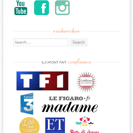
rechercher
Search
for:
confiance
ILS M’ONT FAIT