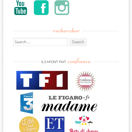
rechercher
Search
for:
confiance
ILS M’ONT FAIT