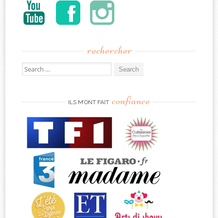
rechercher
Search
for:
confiance
ILS M’ONT FAIT