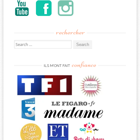
rechercher
Search
for:
confiance
ILS M’ONT FAIT