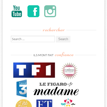
rechercher
Search
for:
confiance
ILS M’ONT FAIT