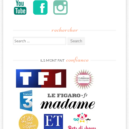
rechercher
Search
for:
confiance
ILS M’ONT FAIT