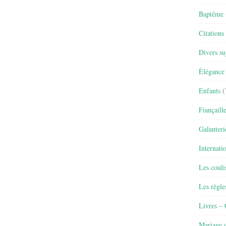
Baptême
Citations
Divers su
Élégance 
Enfants
(
Fiançaill
Galanteri
Internati
Les couli
Les règle
Livres –
Mariage e