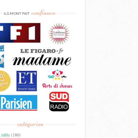
confiance
ILS M’ONT FAIT
catégories
 table
(180)