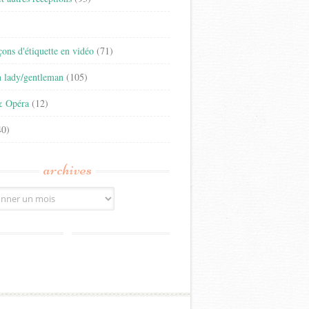
)
eçons d'étiquette en vidéo
(71)
n lady/gentleman
(105)
& Opéra
(12)
0)
archives