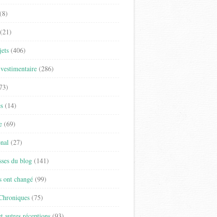
(8)
(21)
jets
(406)
vestimentaire
(286)
73)
es
(14)
e
(69)
onal
(27)
sses du blog
(141)
s ont changé
(99)
 Chroniques
(75)
t autres réceptions
(93)