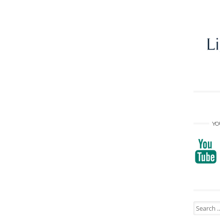
YO
Search
for: