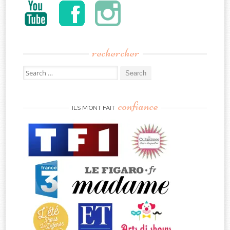
rechercher
Search
for:
confiance
ILS M’ONT FAIT