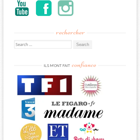
rechercher
Search
for:
confiance
ILS M’ONT FAIT