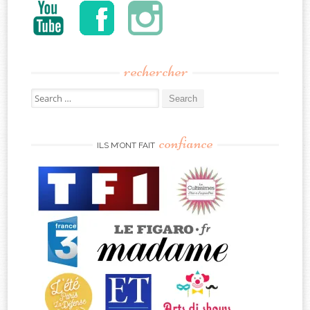
rechercher
Search
for:
confiance
ILS M’ONT FAIT