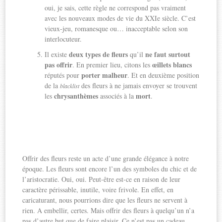
oui, je sais, cette règle ne correspond pas vraiment
avec les nouveaux modes de vie du XXIe siècle. C’est
vieux-jeu, romanesque ou… inacceptable selon son
interlocuteur.
deux types de fleurs
ne faut surtout
Il existe
qu’il
pas offrir
œillets blancs
. En premier lieu, citons les
porter malheur
réputés pour
. Et en deuxième position
de la
des fleurs à ne jamais envoyer se trouvent
blacklist
chrysanthèmes
mort
les
associés à la
.
Offrir des fleurs reste un acte d’une grande élégance à notre
époque. Les fleurs sont encore l’un des symboles du chic et de
l’aristocratie. Oui, oui. Peut-être est-ce en raison de leur
caractère périssable, inutile, voire frivole. En effet, en
caricaturant, nous pourrions dire que les fleurs ne servent à
rien. A embellir, certes. Mais offrir des fleurs à quelqu’un n’a
pas d’autre but que de faire plaisir. Ce n’est pas un cadeau