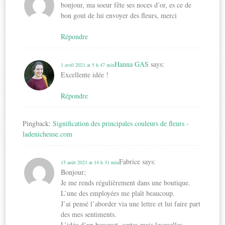
bonjour, ma soeur fête ses noces d’or, es ce de
bon gout de lui envoyer des fleurs, merci
Répondre
Hanna GAS
says:
1 avril 2021 at 5 h 47 min
Excellente idée !
Répondre
Pingback:
Signification des principales couleurs de fleurs -
ladenicheuse.com
Fabrice
says:
15 août 2021 at 14 h 31 min
Bonjour;
Je me rends régulièrement dans une boutique.
L’une des employées me plaît beaucoup.
J’ai pensé l’aborder via une lettre et lui faire part
des mes sentiments.
L’idée d’un bouquet, certes mais lesquelles