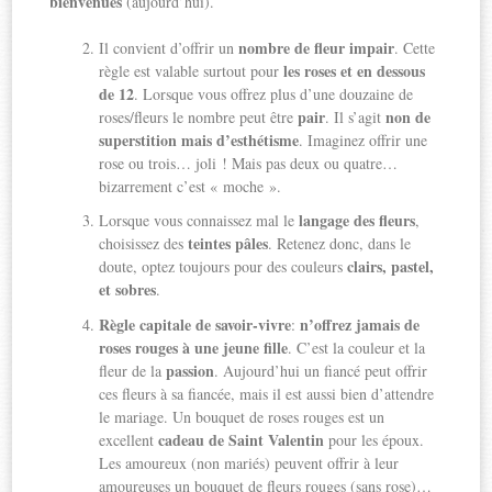
bienvenues
(aujourd’hui).
nombre de fleur impair
Il convient d’offrir un
. Cette
les roses et en dessous
règle est valable surtout pour
de 12
. Lorsque vous offrez plus d’une douzaine de
pair
non de
roses/fleurs le nombre peut être
. Il s’agit
superstition mais d’esthétisme
. Imaginez offrir une
rose ou trois… joli ! Mais pas deux ou quatre…
bizarrement c’est « moche ».
langage des fleurs
Lorsque vous connaissez mal le
,
teintes pâles
choisissez des
. Retenez donc, dans le
clairs, pastel,
doute, optez toujours pour des couleurs
et sobres
.
Règle capitale de savoir-vivre
n’offrez jamais de
:
roses rouges à une jeune fille
. C’est la couleur et la
passion
fleur de la
. Aujourd’hui un fiancé peut offrir
ces fleurs à sa fiancée, mais il est aussi bien d’attendre
le mariage. Un bouquet de roses rouges est un
cadeau de Saint Valentin
excellent
pour les époux.
Les amoureux (non mariés) peuvent offrir à leur
amoureuses un bouquet de fleurs rouges (sans rose)…