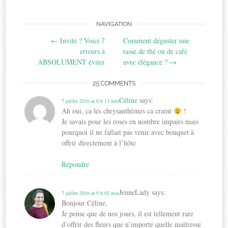
Post
NAVIGATION
←
Invité ? Voici 7
Comment déguster une
navigation
erreurs à
tasse de thé ou de café
ABSOLUMENT éviter
avec élégance ?
→
25 COMMENTS
Céline
says:
7 juillet 2016 at 0 h 13 min
Ah oui, ca les chrysanthèmes ca craint
!
Je savais pour les roses en nombre impairs mais
pourquoi il ne fallait pas venir avec bouquet à
offrir directement à l’hôte
Répondre
JeuneLady
says:
7 juillet 2016 at 9 h 02 min
Bonjour Céline,
Je pense que de nos jours, il est tellement rare
d’offrir des fleurs que n’importe quelle maîtresse