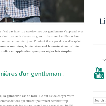
a n’est pas inné. Le savoir-vivre des gentlemans s’apprend avec
ns n’ont pas eu la chance de grandir dans une famille où leur
omme au premier jour. Pourtant il n’a pas de cas désespéré.
nnes manières, la bienséance et le savoir-vivre
. Séduire
mettre en application quelques règles très simples
e
.
YO
ières d’un gentleman :
 la galanterie est de mise
. Le but est de choyer votre
Search
recommandations qui suivent pourraient sembler trop
for:
ième
pas question de les suivre jusqu’à vos noces d’or (50