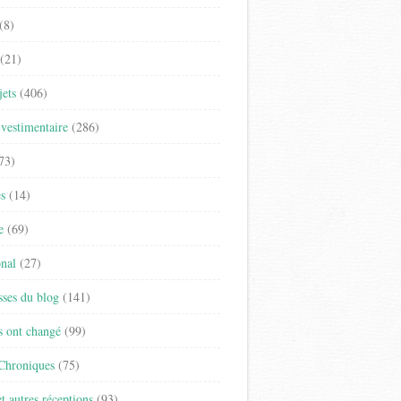
(8)
(21)
jets
(406)
vestimentaire
(286)
73)
es
(14)
e
(69)
onal
(27)
sses du blog
(141)
s ont changé
(99)
 Chroniques
(75)
t autres réceptions
(93)