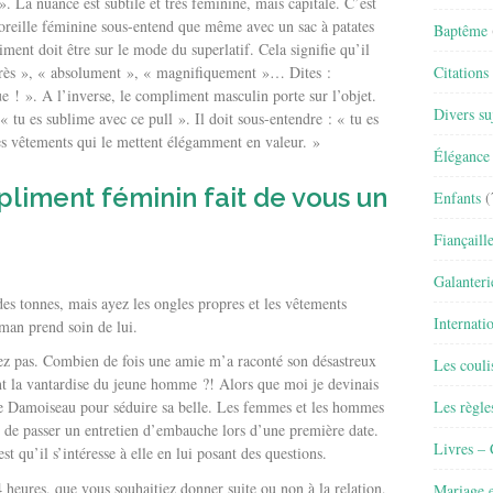
». La nuance est subtile et très féminine, mais capitale. C’est
L’oreille féminine sous-entend que même avec un sac à patates
Baptême
liment doit être sur le mode du superlatif. Cela signifie qu’il
« très », « absolument », « magnifiquement »… Dites :
Citations
e ! ». A l’inverse, le compliment masculin porte sur l’objet.
Divers su
 tu es sublime avec ce pull ». Il doit sous-entendre : « tu es
s vêtements qui le mettent élégamment en valeur. »
Élégance 
mpliment féminin fait de vous un
Enfants
(
Fiançaill
Galanteri
es tonnes, mais ayez les ongles propres et les vêtements
Internati
eman prend soin de lui.
ez pas. Combien de fois une amie m’a raconté son désastreux
Les couli
t la vantardise du jeune homme ?! Alors que moi je devinais
Les règle
 le Damoiseau pour séduire sa belle. Les femmes et les hommes
 de passer un entretien d’embauche lors d’une première date.
Livres –
t qu’il s’intéresse à elle en lui posant des questions.
 heures, que vous souhaitiez donner suite ou non à la relation,
Mariage e