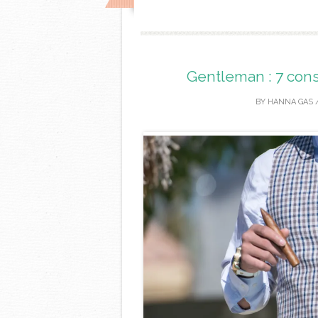
Gentleman : 7 con
BY
HANNA GAS