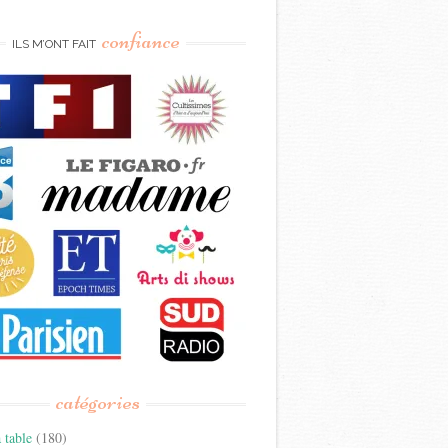
confiance
ILS M’ONT FAIT
catégories
 table
(180)