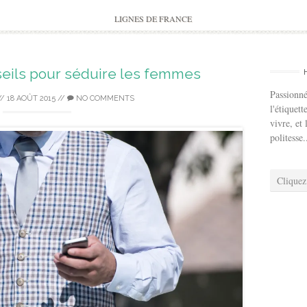
to
content
LIGNES DE FRANCE
seils pour séduire les femmes
Passionné
//
18 AOÛT 2015
//
NO COMMENTS
l'étiquett
vivre, et 
politesse.
Cliquez