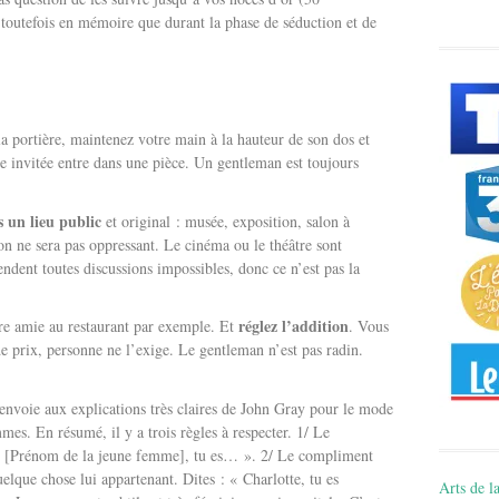
 toutefois en mémoire que durant la phase de séduction et de
 la portière, maintenez votre main à la hauteur de son dos et
e invitée entre dans une pièce. Un gentleman est toujours
 un lieu public
et original : musée, exposition, salon à
n ne sera pas oppressant. Le cinéma ou le théâtre sont
ndent toutes discussions impossibles, donc ce n’est pas la
réglez l’addition
tre amie au restaurant par exemple. Et
. Vous
de prix, personne ne l’exige. Le gentleman n’est pas radin.
renvoie aux explications très claires de John Gray pour le mode
es. En résumé, il y a trois règles à respecter. 1/ Le
 « [Prénom de la jeune femme], tu es… ». 2/ Le compliment
uelque chose lui appartenant. Dites : « Charlotte, tu es
Arts de la