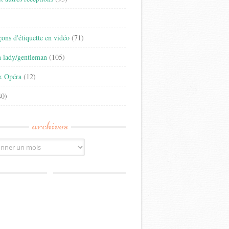
)
eçons d'étiquette en vidéo
(71)
n lady/gentleman
(105)
& Opéra
(12)
0)
archives