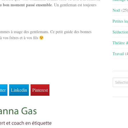
du bon moment passé ensemble
. Un gentleman est toujours
Noël
(25
Petites l
femmes à usage des gentlemans. Ce petit guide des bonnes
Séductio
 vos frères et à vos fils
Théâtre 
Travail
(4
Archives
tter
Linkedin
Pinterest