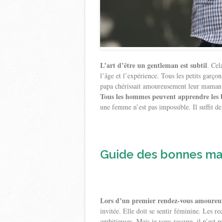
L’art d’être un gentleman est subtil
. Cel
l’âge et l’expérience. Tous les petits garço
papa chérissait amoureusement leur maman c
Tous les hommes peuvent apprendre les bo
une femme n’est pas impossible. Il suffit d
Guide des bonnes man
Lors d’un premier rendez-vous amoureux,
invitée. Elle doit se sentir féminine. Les 
ambitieuses. Mais je vous rassure, il n’est 