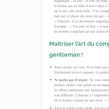
magnifique » et non « ta robe est belle 
la femme qui est belle et non l’objet. 
sur le dos, elle serait belle. 3/ Le comp
faut user et abuser des mots tels que 
« Charlotte, tu es absolument magnifiqu
Exemple : « Ton pull est bien » et non «
un homme compétant qui sait choisir de
Maîtriser l’art du co
gentleman !
Soyez propre sur vous. N’en faites pas d
fraîchement lavés et repassés. Le gentl
Ne parlez pas d’argent
. Ne vous vend
premier rendez-vous galant en invoquan
les efforts surhumains que déployaient
sont différents. L’homme a l’impression
Or la femme n’attend qu’une chose : c’es
Après le rendez-vous galant, dans les 24