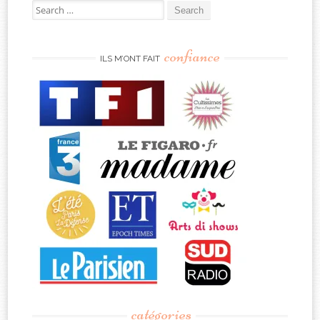
Search
for:
confiance
ILS M’ONT FAIT
catégories