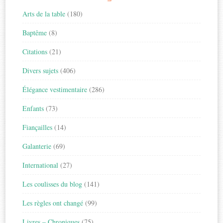
Arts de la table
(180)
Baptême
(8)
Citations
(21)
Divers sujets
(406)
Élégance vestimentaire
(286)
Enfants
(73)
Fiançailles
(14)
Galanterie
(69)
International
(27)
Les coulisses du blog
(141)
Les règles ont changé
(99)
Livres – Chroniques
(75)