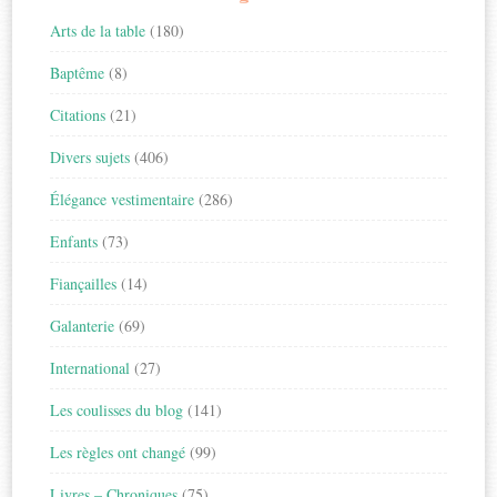
Arts de la table
(180)
Baptême
(8)
Citations
(21)
Divers sujets
(406)
Élégance vestimentaire
(286)
Enfants
(73)
Fiançailles
(14)
Galanterie
(69)
International
(27)
Les coulisses du blog
(141)
Les règles ont changé
(99)
Livres – Chroniques
(75)