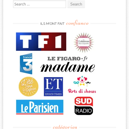
Search
for:
confiance
ILS M’ONT FAIT
catégories