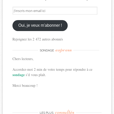
J'inscris
mon
email
ici
Oui, je veux m'abonner !
Rejoignez les 2 472 autres abonnés
express
SONDAGE
Chers lecteurs,
Accordez-moi 2 min de votre temps pour répondre à ce
sondage
s’il vous plaît.
Merci beaucoup !
consultés
LES PLUS