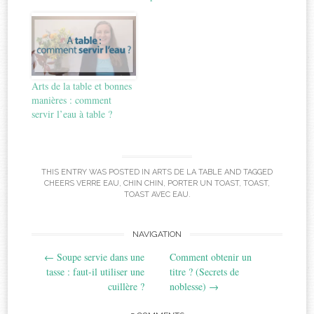
Arts de la table et bonnes
manières : comment
servir l’eau à table ?
THIS ENTRY WAS POSTED IN
ARTS DE LA TABLE
AND TAGGED
CHEERS VERRE EAU
,
CHIN CHIN
,
PORTER UN TOAST
,
TOAST
,
TOAST AVEC EAU
.
Post
NAVIGATION
←
Soupe servie dans une
Comment obtenir un
navigation
tasse : faut-il utiliser une
titre ? (Secrets de
cuillère ?
noblesse)
→