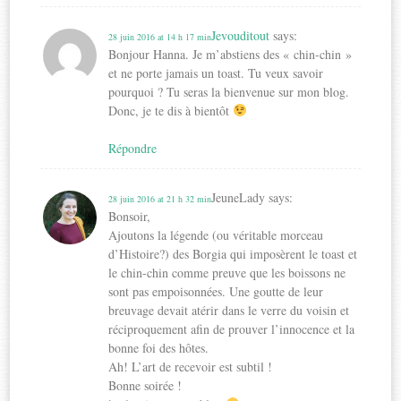
Jevouditout
says:
28 juin 2016 at 14 h 17 min
Bonjour Hanna. Je m’abstiens des « chin-chin »
et ne porte jamais un toast. Tu veux savoir
pourquoi ? Tu seras la bienvenue sur mon blog.
Donc, je te dis à bientôt
Répondre
JeuneLady
says:
28 juin 2016 at 21 h 32 min
Bonsoir,
Ajoutons la légende (ou véritable morceau
d’Histoire?) des Borgia qui imposèrent le toast et
le chin-chin comme preuve que les boissons ne
sont pas empoisonnées. Une goutte de leur
breuvage devait atérir dans le verre du voisin et
réciproquement afin de prouver l’innocence et la
bonne foi des hôtes.
Ah! L’art de recevoir est subtil !
Bonne soirée !