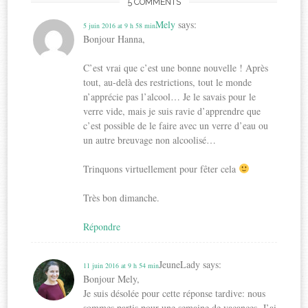
5 COMMENTS
Mely
says:
5 juin 2016 at 9 h 58 min
Bonjour Hanna,
C’est vrai que c’est une bonne nouvelle ! Après
tout, au-delà des restrictions, tout le monde
n’apprécie pas l’alcool… Je le savais pour le
verre vide, mais je suis ravie d’apprendre que
c’est possible de le faire avec un verre d’eau ou
un autre breuvage non alcoolisé…
Trinquons virtuellement pour fêter cela
Très bon dimanche.
Répondre
JeuneLady
says:
11 juin 2016 at 9 h 54 min
Bonjour Mely,
Je suis désolée pour cette réponse tardive: nous
sommes partis pour une semaine de vacances. J’ai