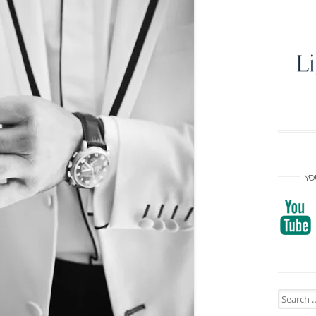
YO
Search
for: