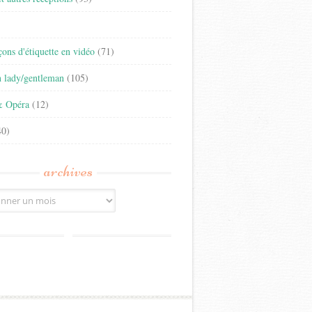
)
eçons d'étiquette en vidéo
(71)
n lady/gentleman
(105)
& Opéra
(12)
0)
archives