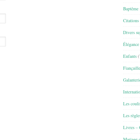
Baptême
Citations
Divers su
Élégance 
Enfants
(
Fiançaill
Galanteri
Internati
Les couli
Les règle
Livres –
Mariage e