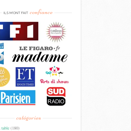
confiance
ILS M’ONT FAIT
catégories
 table
(180)