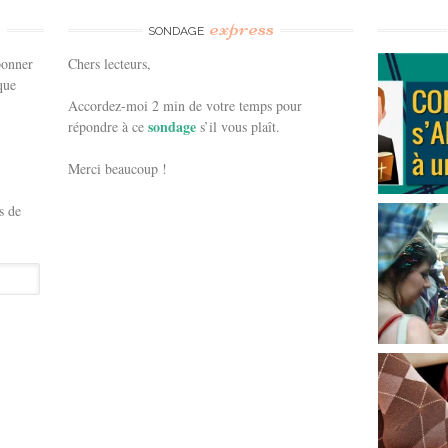
e
express
SONDAGE
bonner
Chers lecteurs,
que
Accordez-moi 2 min de votre temps pour
sondage
répondre à ce
s’il vous plaît.
Merci beaucoup !
s de