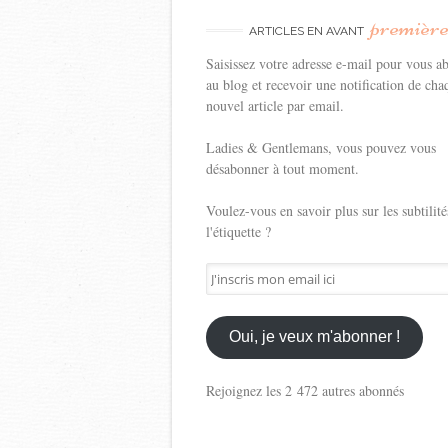
premièr
ARTICLES EN AVANT
Saisissez votre adresse e-mail pour vous a
au blog et recevoir une notification de cha
nouvel article par email.
Ladies & Gentlemans, vous pouvez vous
désabonner à tout moment.
Voulez-vous en savoir plus sur les subtilité
l'étiquette ?
J'inscris
mon
email
ici
Oui, je veux m'abonner !
Rejoignez les 2 472 autres abonnés