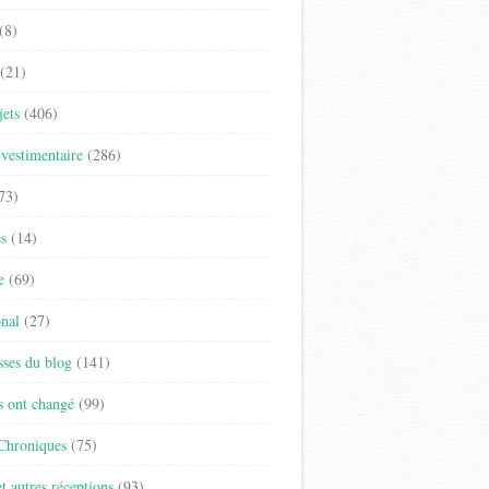
(8)
(21)
jets
(406)
vestimentaire
(286)
73)
es
(14)
e
(69)
onal
(27)
sses du blog
(141)
s ont changé
(99)
 Chroniques
(75)
t autres réceptions
(93)