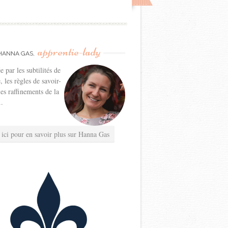
apprentie-lady
HANNA GAS,
e par les subtilités de
e, les règles de savoir-
les raffinements de la
..
 ici pour en savoir plus sur Hanna Gas