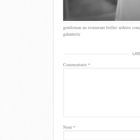
gentleman au restaurant briller séduire c
galanterie
LAI
Commentaire
*
Nom
*