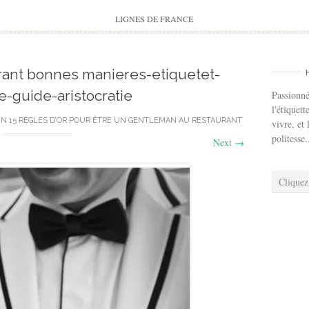
to
content
LIGNES DE FRANCE
rant bonnes manieres-etiquetet-
e-guide-aristocratie
Passionné
l'étiquett
IN
15 RÈGLES D’OR POUR ÊTRE UN GENTLEMAN AU RESTAURANT
vivre, et 
politesse.
Next
→
Cliquez