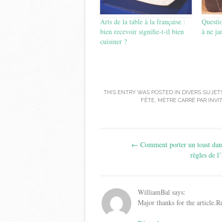
Arts de la table à la française :
Questio
bien recevoir signifie-t-il bien
à ne ja
cuisiner ?
THIS ENTRY WAS POSTED IN
DIVERS SUJET
FÊTE
,
MÈTRE CARRÉ PAR INVI
Post
←
Comment porter un toast dans
navigation
règles de l’
WilliamBal
says:
Major thanks for the article.R