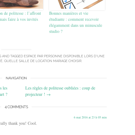
n de politesse : l’affront
Bonnes manières et vie
mais faire à vos invités
étudiante : comment recevoir
élégamment dans un minuscule
studio ?
S
AND TAGGED
ESPACE PAR PERSONNE DISPONIBLE LORS D'UNE
TÉ
,
QUELLE SALLE DE LOCATION MARIAGE CHOISIR
.
NAVIGATION
 les
Les règles de politesse oubliées : coup de
art ?
projecteur !
→
4 COMMENTS
6 mai 2016 at 23 h 05 min
eally thank you! Cool.