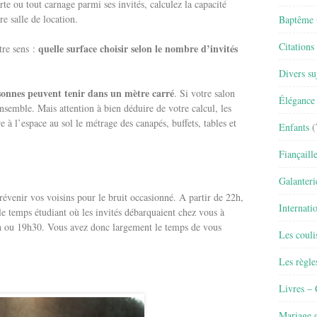
rte ou tout carnage parmi ses invités, calculez la capacité
e salle de location.
Baptême
Citations
quelle surface choisir selon le nombre d’invités
tre sens :
Divers su
onnes peuvent tenir dans un mètre carré
. Si votre salon
Élégance 
nsemble. Mais attention à bien déduire de votre calcul, les
re à l’espace au sol le métrage des canapés, buffets, tables et
Enfants
(
Fiançaill
Galanteri
évenir vos voisins pour le bruit occasionné. A partir de 22h,
Internati
 le temps étudiant où les invités débarquaient chez vous à
h ou 19h30. Vous avez donc largement le temps de vous
Les couli
Les règle
Livres –
Mariage e