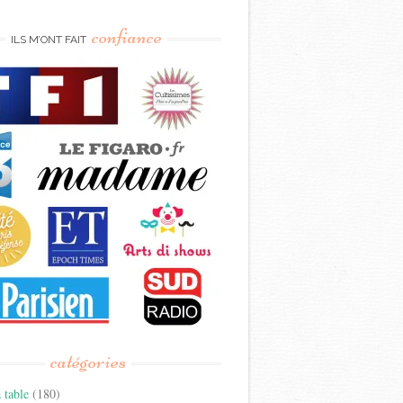
confiance
ILS M’ONT FAIT
catégories
 table
(180)