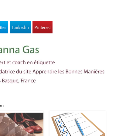
tter
Linkedin
Pinterest
n :