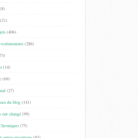
(8)
(21)
jets
(406)
vestimentaire
(286)
73)
es
(14)
e
(69)
onal
(27)
sses du blog
(141)
s ont changé
(99)
 Chroniques
(75)
t autres réceptions
(93)