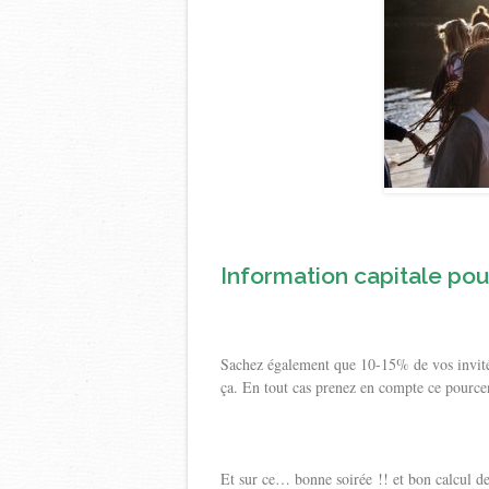
Information capitale pour
Sachez également que 10-15% de vos invités
ça. En tout cas prenez en compte ce pourcen
Et sur ce… bonne soirée !! et bon calcul de