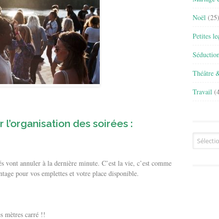
Noël
(25
Petites l
Séductio
Théâtre 
Travail
(4
 l’organisation des soirées :
Archives
 vont annuler à la dernière minute. C’est la vie, c’est comme
tage pour vos emplettes et votre place disponible.
s mètres carré !!