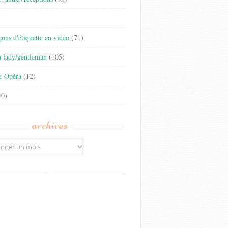
)
eçons d'étiquette en vidéo
(71)
n lady/gentleman
(105)
& Opéra
(12)
0)
archives