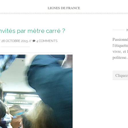
to
content
LIGNES DE FRANCE
vités par mètre carré ?
Passionné
/
26 OCTOBRE 2015
//
4 COMMENTS
l'étiquett
vivre, et 
politesse.
Cliquez