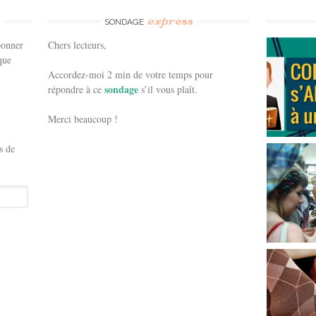
e
express
SONDAGE
bonner
Chers lecteurs,
que
Accordez-moi 2 min de votre temps pour
sondage
répondre à ce
s’il vous plaît.
Merci beaucoup !
s de