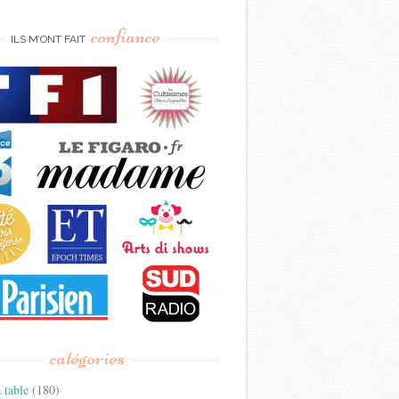
confiance
ILS M’ONT FAIT
catégories
 table
(180)