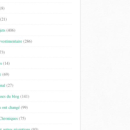
(8)
(21)
jets
(406)
vestimentaire
(286)
73)
es
(14)
e
(69)
onal
(27)
sses du blog
(141)
s ont changé
(99)
 Chroniques
(75)
t autres réceptions
(93)