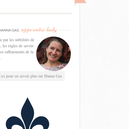
apprentie-lady
HANNA GAS,
e par les subtilités de
e, les règles de savoir-
les raffinements de la
..
 ici pour en savoir plus sur Hanna Gas