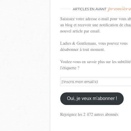
premièr
ARTICLES EN AVANT
Saisissez votre adresse e-mail pour vous a
au blog et recevoir une notification de cha
nouvel article par email.
Ladies & Gentlemans, vous pouvez vous
désabonner à tout moment.
Voulez-vous en savoir plus sur les subtilité
l'étiquette ?
J'inscris
mon
email
ici
Oui, je veux m'abonner !
Rejoignez les 2 472 autres abonnés