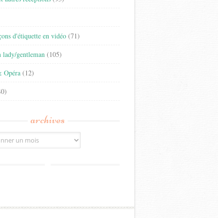
)
eçons d'étiquette en vidéo
(71)
n lady/gentleman
(105)
& Opéra
(12)
0)
archives