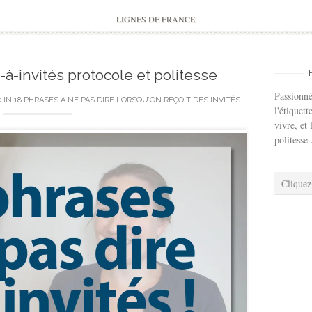
to
content
LIGNES DE FRANCE
-à-invités protocole et politesse
Passionné
0
IN
18 PHRASES À NE PAS DIRE LORSQU’ON REÇOIT DES INVITÉS
l'étiquett
vivre, et 
politesse.
Cliquez