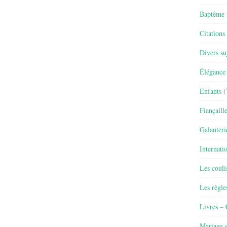
Baptême
Citations
Divers su
Élégance 
Enfants
(
Fiançaill
Galanteri
Internati
Les couli
Les règle
Livres –
Mariage e