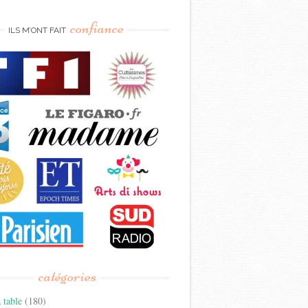
confiance
ILS M’ONT FAIT
catégories
 table
(180)