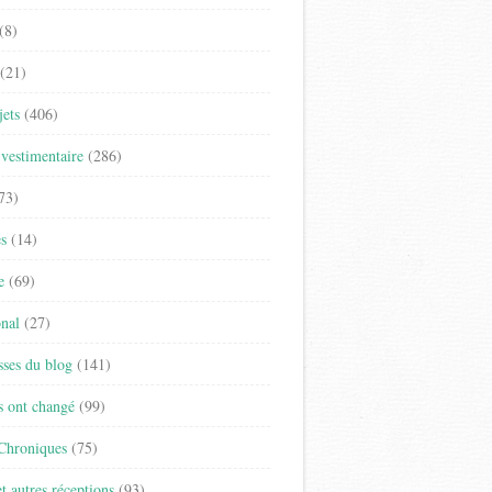
(8)
(21)
jets
(406)
vestimentaire
(286)
73)
es
(14)
e
(69)
onal
(27)
sses du blog
(141)
s ont changé
(99)
 Chroniques
(75)
t autres réceptions
(93)