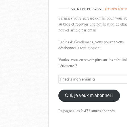
premièr
ARTICLES EN AVANT
Saisissez votre adresse e-mail pour vous a
au blog et recevoir une notification de cha
nouvel article par email.
Ladies & Gentlemans, vous pouvez vous
désabonner à tout moment.
Voulez-vous en savoir plus sur les subtilité
l'étiquette ?
J'inscris
mon
email
ici
Oui, je veux m'abonner !
Rejoignez les 2 472 autres abonnés