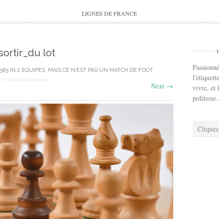
to
content
LIGNES DE FRANCE
sortir_du lot
Passionné
 563
IN
2 ÉQUIPES, MAIS CE N’EST PAS UN MATCH DE FOOT
l'étiquett
Next
→
vivre, et 
politesse.
Cliquez