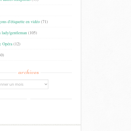
)
eçons d'étiquette en vidéo
(71)
n lady/gentleman
(105)
& Opéra
(12)
0)
archives