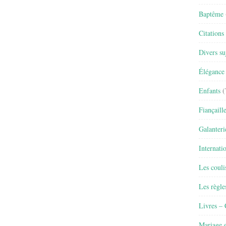
Baptême
Citations
Divers su
Élégance 
Enfants
(
Fiançaill
Galanteri
Internati
Les couli
Les règle
Livres –
Mariage e