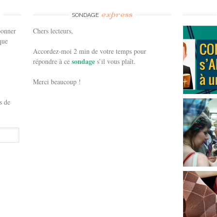
e
express
SONDAGE
bonner
Chers lecteurs,
que
Accordez-moi 2 min de votre temps pour
sondage
répondre à ce
s’il vous plaît.
Merci beaucoup !
s de