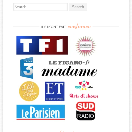
Search
for:
confiance
ILS M’ONT FAIT