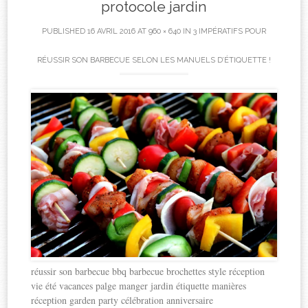
protocole jardin
PUBLISHED
16 AVRIL 2016
AT
960 × 640
IN
3 IMPÉRATIFS POUR
RÉUSSIR SON BARBECUE SELON LES MANUELS D’ÉTIQUETTE !
réussir son barbecue bbq barbecue brochettes style réception
vie été vacances palge manger jardin étiquette manières
réception garden party célébration anniversaire