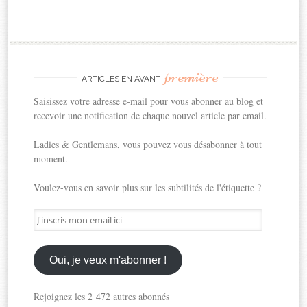
première
ARTICLES EN AVANT
Saisissez votre adresse e-mail pour vous abonner au blog et
recevoir une notification de chaque nouvel article par email.
Ladies & Gentlemans, vous pouvez vous désabonner à tout
moment.
Voulez-vous en savoir plus sur les subtilités de l'étiquette ?
J'inscris
mon
email
ici
Oui, je veux m'abonner !
Rejoignez les 2 472 autres abonnés