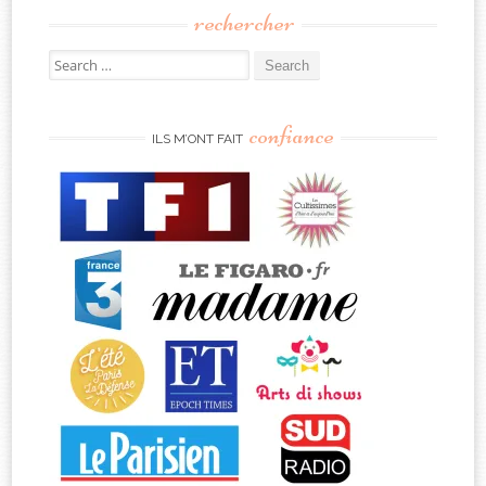
rechercher
Search
for:
confiance
ILS M’ONT FAIT