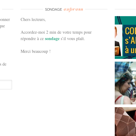
e
express
SONDAGE
bonner
Chers lecteurs,
que
Accordez-moi 2 min de votre temps pour
sondage
répondre à ce
s’il vous plaît.
Merci beaucoup !
s de