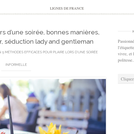
to
content
LIGNES DE FRANCE
rs d’une soirée, bonnes manières,
er, séduction lady and gentleman
Passionné
l'étiquett
N
5 MÉTHODES EFFICACES POUR PLAIRE LORS D’UNE SOIRÉE
vivre, et 
politesse.
INFORMELLE
Cliquez