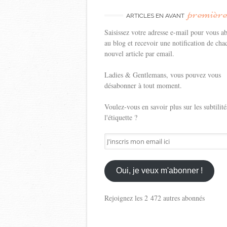
premièr
ARTICLES EN AVANT
Saisissez votre adresse e-mail pour vous a
au blog et recevoir une notification de cha
nouvel article par email.
Ladies & Gentlemans, vous pouvez vous
désabonner à tout moment.
Voulez-vous en savoir plus sur les subtilité
l'étiquette ?
J'inscris
mon
email
ici
Oui, je veux m'abonner !
Rejoignez les 2 472 autres abonnés