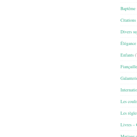
Baptême
Citations
Divers su
Élégance 
Enfants
(
Fiançaill
Galanteri
Internati
Les couli
Les règle
Livres –
Mariage e