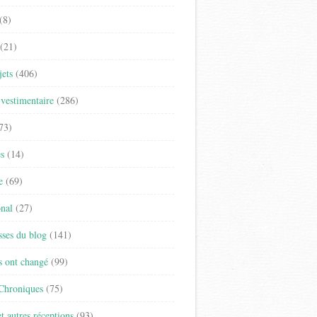
(8)
(21)
jets
(406)
vestimentaire
(286)
73)
es
(14)
e
(69)
onal
(27)
sses du blog
(141)
s ont changé
(99)
 Chroniques
(75)
t autres réceptions
(93)