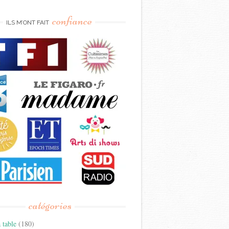
confiance
ILS M’ONT FAIT
catégories
 table
(180)