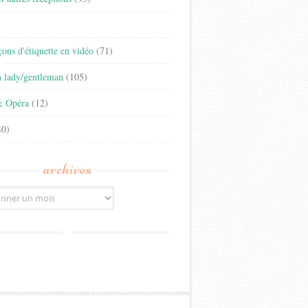
)
eçons d'étiquette en vidéo
(71)
n lady/gentleman
(105)
& Opéra
(12)
0)
archives