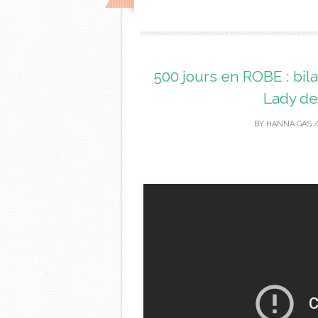
500 jours en ROBE : bil
Lady d
BY
HANNA GAS
/