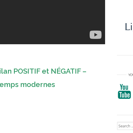
ilan POSITIF et NÉGATIF –
YO
 temps modernes
Search
for: