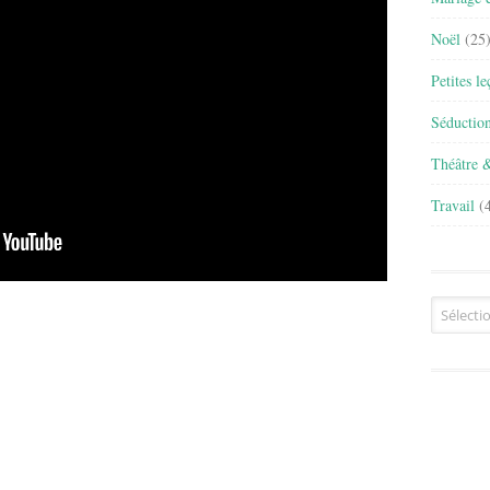
Noël
(25
Petites l
Séductio
Théâtre 
Travail
(4
Archives