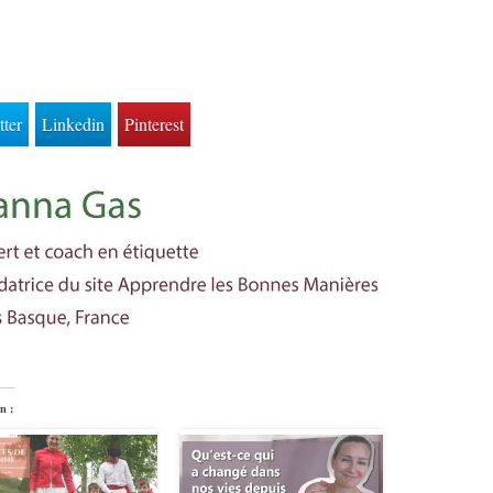
tter
Linkedin
Pinterest
n :