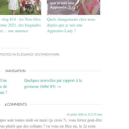
vlog #14 : les Non-fêtes
Quels changements chez nous
onne 2021, des baignades
depuis que je suis une
, et… une annonce
Apprentie-Lady ?
POSTED IN
ÉLÉGANCE VESTIMENTAIRE
.
NAVIGATION
? Une
Quelques nouvelles par rapport à la
ée de
grossesse (bébé #3)
→
in ?
4 COMMENTS
18 juillet 2020 at 22 h 25 min
es sont toutes midi ou maxi (je crois ?), vous feriez peut-être
s plutôt que des collants ? (si vous en filez un, le 2e reste