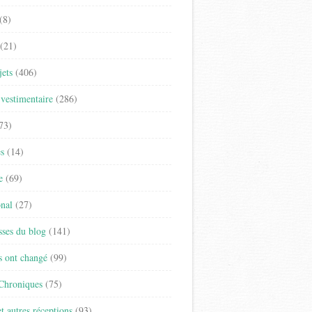
(8)
(21)
jets
(406)
vestimentaire
(286)
73)
es
(14)
e
(69)
onal
(27)
sses du blog
(141)
s ont changé
(99)
 Chroniques
(75)
t autres réceptions
(93)