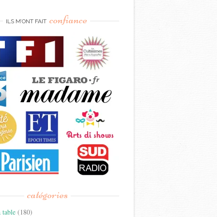
confiance
ILS M’ONT FAIT
catégories
 table
(180)