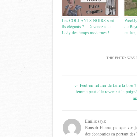
Les COLLANTS NOIRS sont-
Weekly 
ils élégants ? – Devenez une
de Bay
Lady des temps modernes !
au lac
THIS ENTRY WAS 
Post
←
Peut-on refuser de faire la bise 
navigation
femme peut-elle revenir à la poign
ma
Emiliz
says:
Bonsoir Hanna, puisque vos jup
des économies en portant des ba