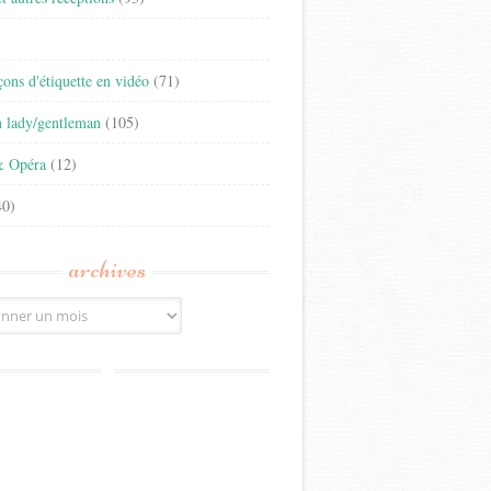
)
eçons d'étiquette en vidéo
(71)
n lady/gentleman
(105)
& Opéra
(12)
0)
archives