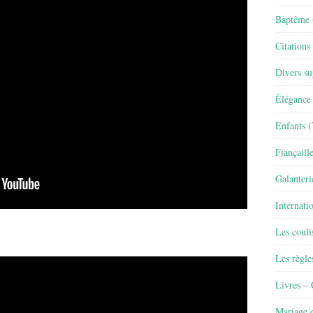
Baptême
Citations
Divers su
Élégance 
Enfants
(
Fiançaill
Galanteri
Internati
Les couli
Les règle
Livres –
Mariage e