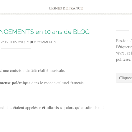
to
content
LIGNES DE FRANCE
GEMENTS en 10 ans de BLOG
Passionné
//
24 JUIN 2025
//
2 COMMENTS
l'étiquett
vivre, et 
politesse.
t une émission de télé-réalité musicale.
Cliquez
mense polémique
dans le monde culturel français.
étudiants
andidats étaient appelés «
» ; alors qu’ensuite ils ont