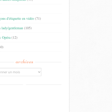
)
eçons d'étiquette en vidéo
(71)
n lady/gentleman
(105)
& Opéra
(12)
0)
archives