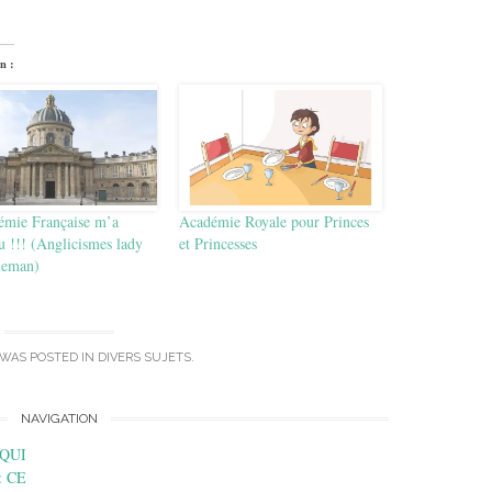
n :
émie Française m’a
Académie Royale pour Princes
 !!! (Anglicismes lady
et Princesses
tleman)
 WAS POSTED IN
DIVERS SUJETS
.
NAVIGATION
 QUI
 CE