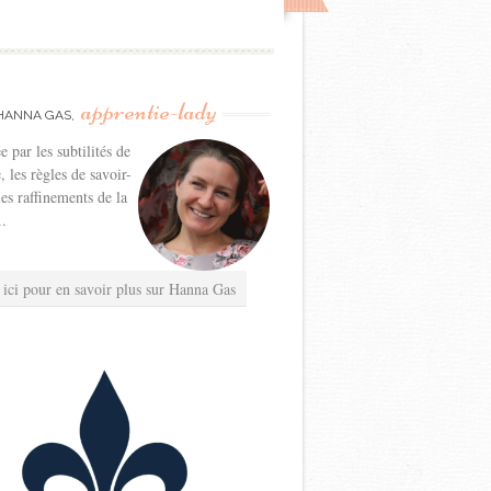
apprentie-lady
HANNA GAS,
e par les subtilités de
e, les règles de savoir-
les raffinements de la
..
 ici pour en savoir plus sur Hanna Gas