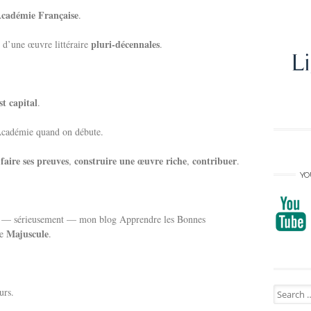
Académie Française
.
pluri-décennales
d’une œuvre littéraire
.
st capital
.
Académie quand on débute.
faire ses preuves
construire une œuvre riche
contribuer
t
,
,
.
YO
r — sérieusement — mon blog Apprendre les Bonnes
Majuscule
ne
.
Search
urs.
for: