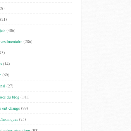
(8)
(21)
jets
(406)
vestimentaire
(286)
73)
es
(14)
e
(69)
onal
(27)
sses du blog
(141)
s ont changé
(99)
 Chroniques
(75)
t autres réceptions
(93)