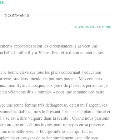
DIT
2 COMMENTS
23 août 2025 at 14 h 54 min
tements appropriés selon les circonstances, j’ai vécu une
 belle-famille il y a 30 ans. Peut-être d’autres internautes
é une bonne élève sur tous les plans concernant l’éducation
correcte, studieuse inculquée par mes parents. Mes couleurs
lanc, mon style : classique, aux yeux de plusieurs personnes je
 en vêtements dits « simples » pour une semaine ordinaire.
vec une jeune femme très dédaigneuse, détestant l’argent, les
ionnelles stables , ne s’intéressant à rien sur le plan culturel et
é » (c’est à dire vulgaire dans la réalité). Quand nous passions
e ou que nous étions invités pour un repas en sa présence,
mme une belle-soeur « bourge-intello », « qui fait sa
plement et essayant de parler simplement avec elle sans