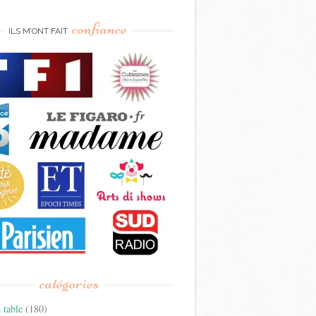
confiance
ILS M’ONT FAIT
catégories
 table
(180)