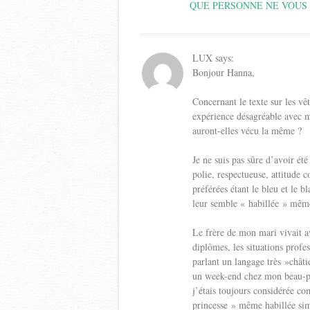
QUE PERSONNE NE VOUS 
LUX
says:
Bonjour Hanna,
Concernant le texte sur les vê
expérience désagréable avec ma
auront-elles vécu la même ?
Je ne suis pas sûre d’avoir ét
polie, respectueuse, attitude 
préférées étant le bleu et le b
leur semble « habillée » même
Le frère de mon mari vivait a
diplômes, les situations profess
parlant un langage très »châti
un week-end chez mon beau-pèr
j’étais toujours considérée co
princesse » même habillée sim