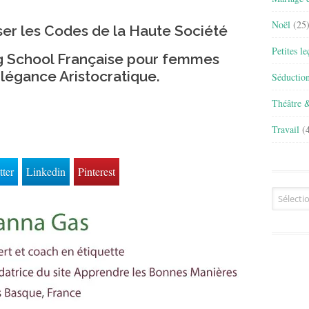
Noël
(25
ser les Codes de la Haute Société
Petites l
ng School Française pour femmes
’Élégance Aristocratique.
Séductio
Théâtre 
Travail
(4
tter
Linkedin
Pinterest
Archives