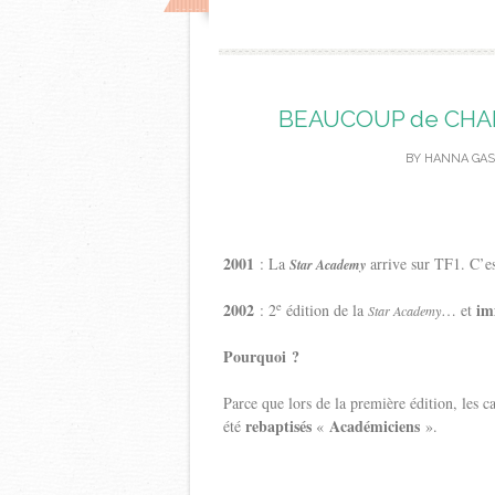
BEAUCOUP de CHAN
BY
HANNA GAS
2001
: La
arrive sur TF1. C’es
Star Academy
e
2002
im
: 2
édition de la
… et
Star Academy
Pourquoi ?
Parce que lors de la première édition, les c
rebaptisés
Académiciens
été
«
».