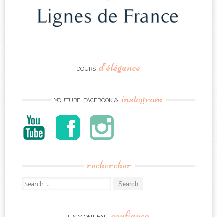
d’élégance
COURS
instagram
YOUTUBE, FACEBOOK &
rechercher
Search
for:
confiance
ILS M’ONT FAIT