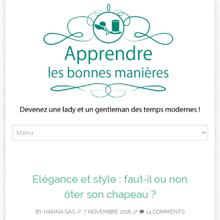
Skip
to
content
Elégance et style : faut-il ou non
ôter son chapeau ?
BY
HANNA GAS
//
7 NOVEMBRE 2018
//
14 COMMENTS