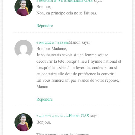
Hanna GAS
says:
5 février 2021 at 15 h 16 min
Bonjour,
Non, en principe cela ne se fait pas.
Répondre
Manon
says:
6 avril 2022 at 7 h 53 min
Bonjour Madame,
Je souhaiterais savoir si une femme soit se
découvrir la tête lorsqu’à lieu l’hymne national et
lorsqu’elle assiste à un lever des couleurs, ou si
au contraire elle doit de préférence la couvrir.
En vous remerciant par avance de votre réponse,
Manon
Répondre
Hanna GAS
says:
7 avril 2022 at 9 h 26 min
Bonjour,
Tête couverte pour les femmes.