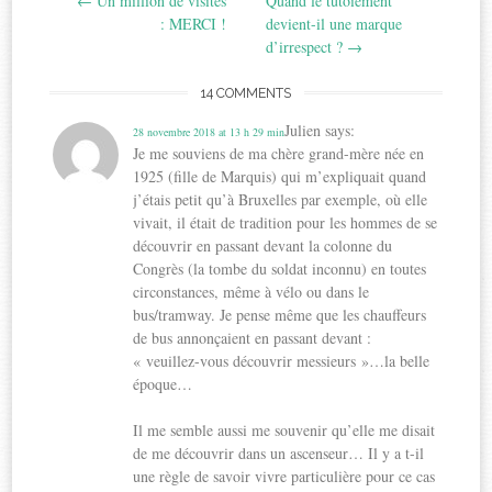
←
Un million de visites
Quand le tutoiement
navigation
: MERCI !
devient-il une marque
d’irrespect ?
→
14 COMMENTS
Julien
says:
28 novembre 2018 at 13 h 29 min
Je me souviens de ma chère grand-mère née en
1925 (fille de Marquis) qui m’expliquait quand
j’étais petit qu’à Bruxelles par exemple, où elle
vivait, il était de tradition pour les hommes de se
découvrir en passant devant la colonne du
Congrès (la tombe du soldat inconnu) en toutes
circonstances, même à vélo ou dans le
bus/tramway. Je pense même que les chauffeurs
de bus annonçaient en passant devant :
« veuillez-vous découvrir messieurs »…la belle
époque…
Il me semble aussi me souvenir qu’elle me disait
de me découvrir dans un ascenseur… Il y a t-il
une règle de savoir vivre particulière pour ce cas