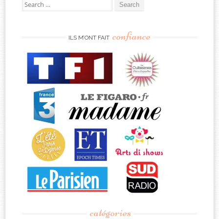
Search
for:
confiance
ILS M’ONT FAIT
catégories