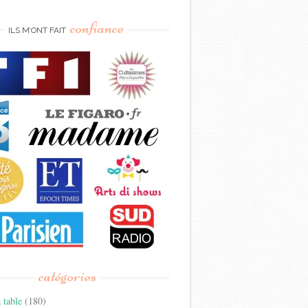
confiance
ILS M’ONT FAIT
catégories
 table
(180)