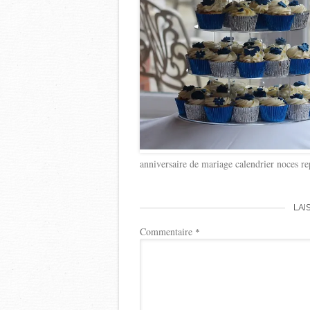
anniversaire de mariage calendrier noces r
LAI
Commentaire
*