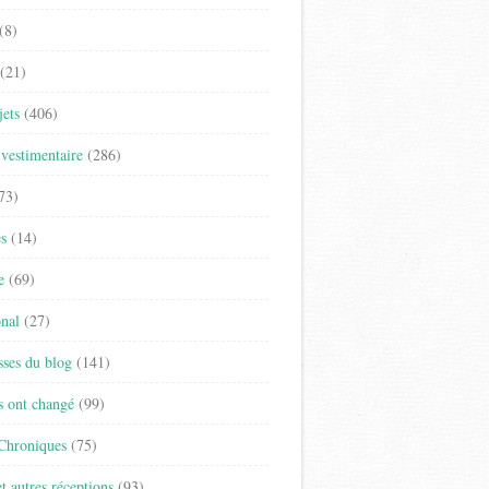
(8)
(21)
jets
(406)
vestimentaire
(286)
73)
es
(14)
e
(69)
onal
(27)
sses du blog
(141)
s ont changé
(99)
 Chroniques
(75)
t autres réceptions
(93)