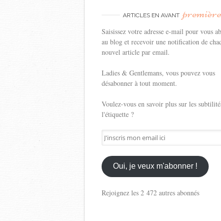
premièr
ARTICLES EN AVANT
Saisissez votre adresse e-mail pour vous a
au blog et recevoir une notification de cha
nouvel article par email.
Ladies & Gentlemans, vous pouvez vous
désabonner à tout moment.
Voulez-vous en savoir plus sur les subtilité
l'étiquette ?
J'inscris
mon
email
ici
Oui, je veux m'abonner !
Rejoignez les 2 472 autres abonnés