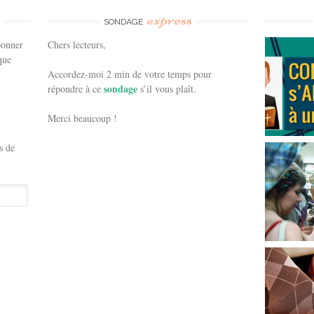
e
express
SONDAGE
bonner
Chers lecteurs,
que
Accordez-moi 2 min de votre temps pour
sondage
répondre à ce
s’il vous plaît.
Merci beaucoup !
s de