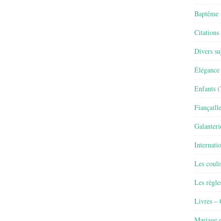
Baptême
Citations
Divers su
Élégance 
Enfants
(
Fiançaill
Galanteri
Internati
Les couli
Les règle
Livres –
Mariage e