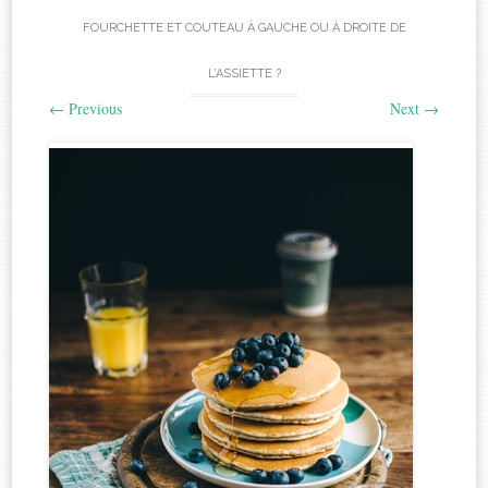
FOURCHETTE ET COUTEAU À GAUCHE OU À DROITE DE
L’ASSIETTE ?
←
Previous
Next
→