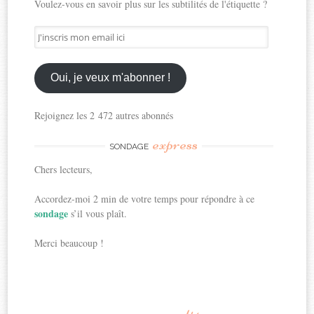
Voulez-vous en savoir plus sur les subtilités de l'étiquette ?
J'inscris
mon
email
ici
Oui, je veux m'abonner !
Rejoignez les 2 472 autres abonnés
express
SONDAGE
Chers lecteurs,
Accordez-moi 2 min de votre temps pour répondre à ce
sondage
s’il vous plaît.
Merci beaucoup !