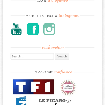
COURS
instagram
YOUTUBE, FACEBOOK &
rechercher
Search
for:
confiance
ILS M’ONT FAIT