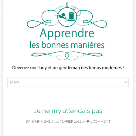
Skip
to
content
Je ne m’y attendais pas
BY
HANNA GAS
//
15 FÉVRIER 2022
//
1 COMMENT