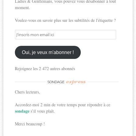
Ladies & Gentlemans, vous pouvez vous désabonner à tout
moment.
Voulez-vous en savoir plus sur les subtilités de l'étiquette ?
J'inscris
mon
email
ici
Oui, je veux m'abonner !
Rejoignez les 2 472 autres abonnés
express
SONDAGE
Chers lecteurs,
Accordez-moi 2 min de votre temps pour répondre à ce
sondage
s’il vous plaît.
Merci beaucoup !