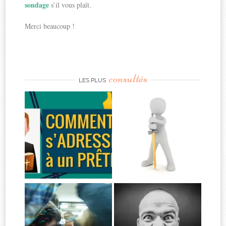
sondage
s’il vous plaît.
Merci beaucoup !
consultés
LES PLUS