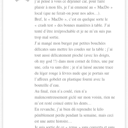
j’ai pensé à vous ce déjeuner car, pour faire
plaisir à mon fils, je l’ai emmené au « MacDo »
local (que ne ferait-on pour nos ados…).
Bref, le « MacDo », c’est en quelque sorte le
« crash test » des bonnes manières à table. J’ai
tenté d’être irréprochable et je ne m’en suis pas
trop mal sortie.
J’ai mangé mon burger par petites bouchées
délicates sans mettre les coudes sur la table ; j’ai
tout aussi délicatement pioché (avec les doigts,
oh my god !!) dans mon cornet de frites, une par
une, cela va sans dire ; je n’ai laissé aucune trace
du léger rouge à lèvres nude que je portais sur
l’affreux gobelet en plastique fourni avec la
bouteille d’eau.
Au final, rien n’a coulé, rien n’a
malencontreusement giclé sur mon voisin, rien ne
m’est resté coincé entre les dents…
En revanche, j’ai bien dû reprendre le kilo
péniblement perdu pendant la semaine, mais ceci
est une autre histoire…
Je suis sortie de ce « repas » sans couverts et sans