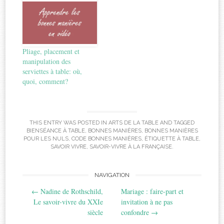
Pliage, placement et
manipulation des
serviettes à table: où,
quoi, comment?
THIS ENTRY WAS POSTED IN
ARTS DE LA TABLE
AND TAGGED
BIENSÉANCE À TABLE
,
BONNES MANIÈRES
,
BONNES MANIÈRES
POUR LES NULS
,
CODE BONNES MANIÈRES
,
ÉTIQUETTE À TABLE
,
SAVOIR VIVRE
,
SAVOIR-VIVRE À LA FRANÇAISE
.
Post
NAVIGATION
←
Nadine de Rothschild,
Mariage : faire-part et
navigation
Le savoir-vivre du XXIe
invitation à ne pas
siècle
confondre
→