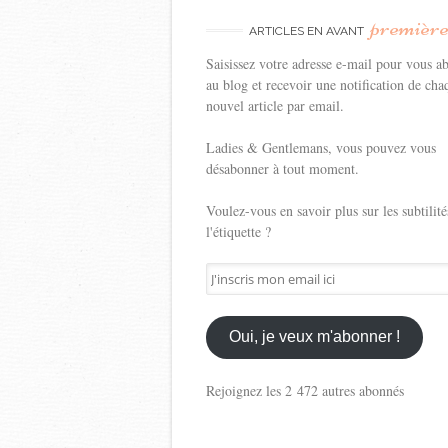
premièr
ARTICLES EN AVANT
Saisissez votre adresse e-mail pour vous a
au blog et recevoir une notification de cha
nouvel article par email.
Ladies & Gentlemans, vous pouvez vous
désabonner à tout moment.
Voulez-vous en savoir plus sur les subtilité
l'étiquette ?
J'inscris
mon
email
ici
Oui, je veux m'abonner !
Rejoignez les 2 472 autres abonnés