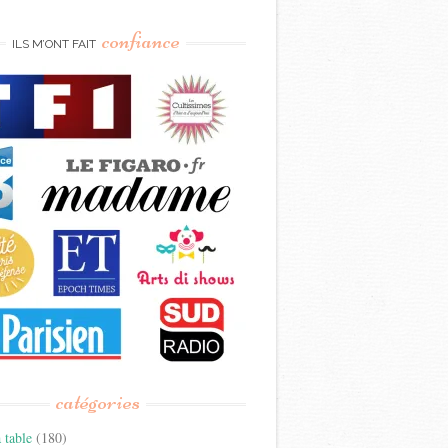
confiance
ILS M’ONT FAIT
catégories
 table
(180)