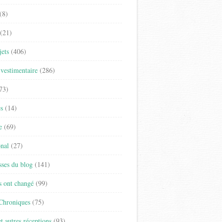
(8)
(21)
jets
(406)
vestimentaire
(286)
73)
es
(14)
e
(69)
onal
(27)
sses du blog
(141)
s ont changé
(99)
 Chroniques
(75)
t autres réceptions
(93)