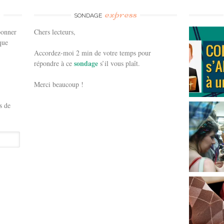
e
express
SONDAGE
bonner
Chers lecteurs,
que
Accordez-moi 2 min de votre temps pour
sondage
répondre à ce
s’il vous plaît.
Merci beaucoup !
s de