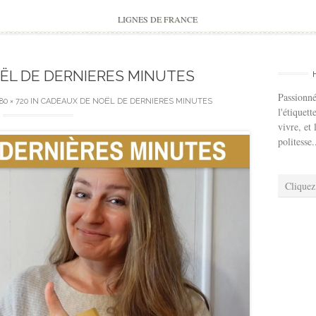
to
content
LIGNES DE FRANCE
ËL DE DERNIERES MINUTES
Passionné
80 × 720
IN
CADEAUX DE NOËL DE DERNIERES MINUTES
l'étiquett
vivre, et 
politesse.
Cliquez