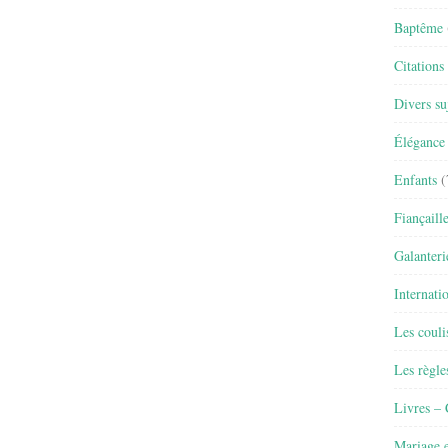
Baptême
Citations
Divers su
Élégance 
Enfants
(
Fiançaill
Galanteri
Internati
Les couli
Les règle
Livres –
Mariage e