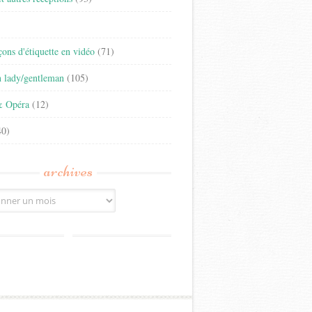
)
eçons d'étiquette en vidéo
(71)
n lady/gentleman
(105)
& Opéra
(12)
0)
archives