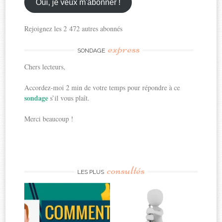
ici
Oui, je veux m'abonner !
Rejoignez les 2 472 autres abonnés
express
SONDAGE
Chers lecteurs,
Accordez-moi 2 min de votre temps pour répondre à ce
sondage
s’il vous plaît.
Merci beaucoup !
consultés
LES PLUS