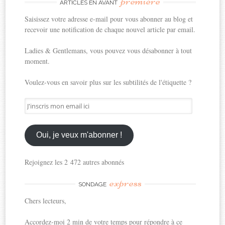
première
ARTICLES EN AVANT
Saisissez votre adresse e-mail pour vous abonner au blog et
recevoir une notification de chaque nouvel article par email.
Ladies & Gentlemans, vous pouvez vous désabonner à tout
moment.
Voulez-vous en savoir plus sur les subtilités de l'étiquette ?
J'inscris
mon
email
ici
Oui, je veux m'abonner !
Rejoignez les 2 472 autres abonnés
express
SONDAGE
Chers lecteurs,
Accordez-moi 2 min de votre temps pour répondre à ce