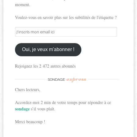
moment.
Voulez-vous en savoir plus sur les subtilités de l'étiquette ?
J'inscris
mon
email
ici
Oui, je veux m'abonner !
Rejoignez les 2 472 autres abonnés
express
SONDAGE
Chers lecteurs,
Accordez-moi 2 min de votre temps pour répondre à ce
sondage
s’il vous plaît.
Merci beaucoup !