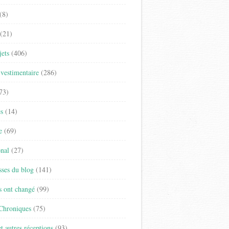
(8)
(21)
jets
(406)
vestimentaire
(286)
73)
es
(14)
e
(69)
onal
(27)
sses du blog
(141)
s ont changé
(99)
 Chroniques
(75)
t autres réceptions
(93)