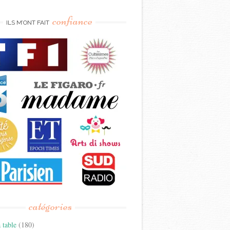
confiance
ILS M’ONT FAIT
catégories
 table
(180)