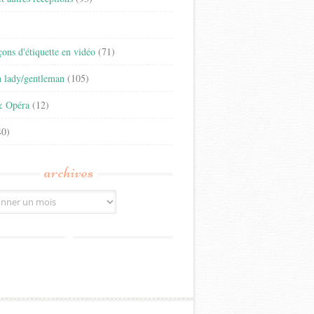
)
eçons d'étiquette en vidéo
(71)
n lady/gentleman
(105)
& Opéra
(12)
0)
archives