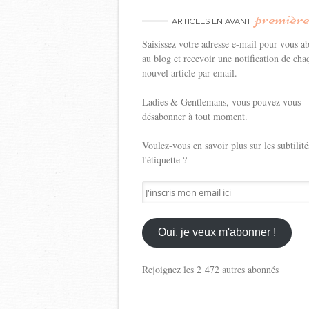
premièr
ARTICLES EN AVANT
Saisissez votre adresse e-mail pour vous a
au blog et recevoir une notification de cha
nouvel article par email.
Ladies & Gentlemans, vous pouvez vous
désabonner à tout moment.
Voulez-vous en savoir plus sur les subtilité
l'étiquette ?
J'inscris
mon
email
ici
Oui, je veux m'abonner !
Rejoignez les 2 472 autres abonnés