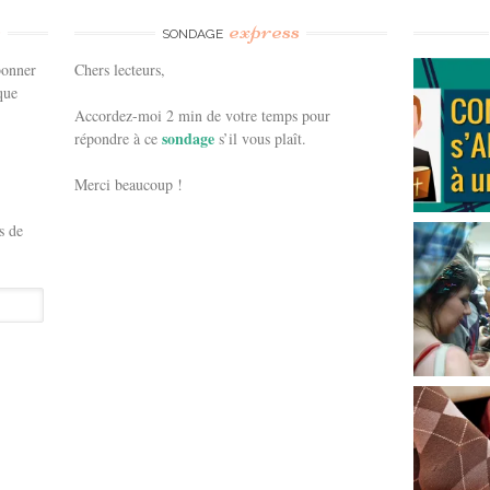
e
express
SONDAGE
bonner
Chers lecteurs,
que
Accordez-moi 2 min de votre temps pour
sondage
répondre à ce
s’il vous plaît.
Merci beaucoup !
s de