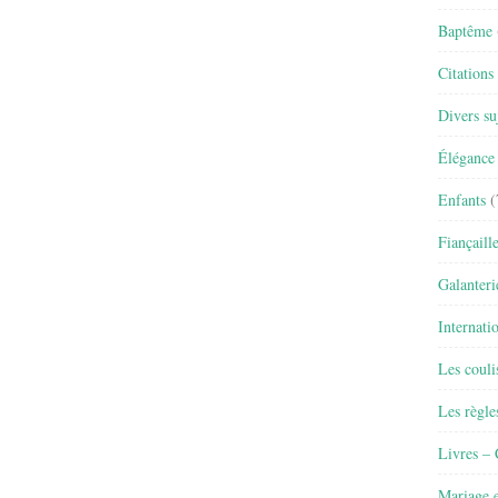
Baptême
Citations
Divers su
Élégance 
Enfants
(
Fiançaill
Galanteri
Internati
Les couli
Les règle
Livres –
Mariage e