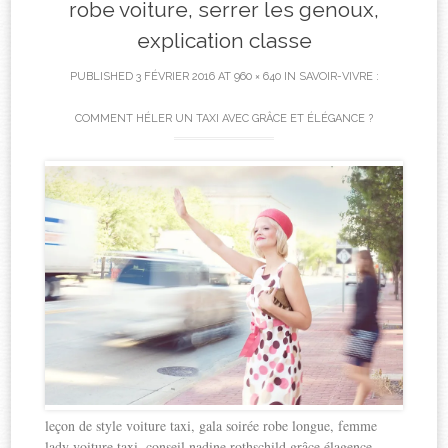
robe voiture, serrer les genoux,
explication classe
PUBLISHED
3 FÉVRIER 2016
AT
960 × 640
IN
SAVOIR-VIVRE :
COMMENT HÉLER UN TAXI AVEC GRÂCE ET ÉLÉGANCE ?
leçon de style voiture taxi, gala soirée robe longue, femme
lady voiture taxi, conseil nadine rothschild grâce élagence