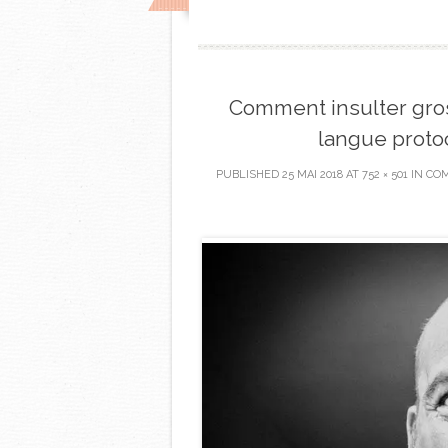
Comment insulter gros
langue proto
PUBLISHED
25 MAI 2018
AT
752 × 501
IN
COM