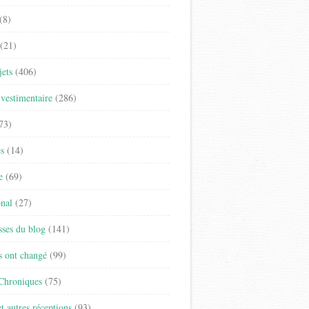
(8)
(21)
jets
(406)
vestimentaire
(286)
73)
es
(14)
e
(69)
onal
(27)
sses du blog
(141)
s ont changé
(99)
 Chroniques
(75)
t autres réceptions
(93)