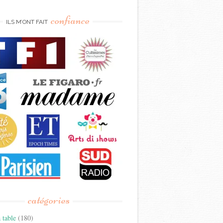
confiance
ILS M’ONT FAIT
catégories
 table
(180)