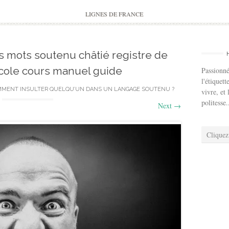
to
content
LIGNES DE FRANCE
 mots soutenu châtié registre de
cole cours manuel guide
Passionné
l'étiquett
MENT INSULTER QUELQU’UN DANS UN LANGAGE SOUTENU ?
vivre, et 
politesse.
Next
→
Cliquez