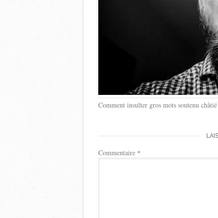
Comment insulter gros mots soutenu châtié 
LAI
Commentaire
*