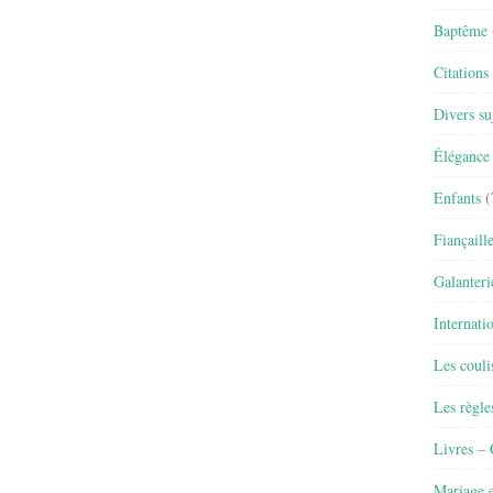
Baptême
Citations
Divers su
Élégance 
Enfants
(
Fiançaill
Galanteri
Internati
Les couli
Les règle
Livres –
Mariage e