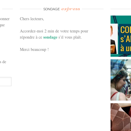
e
express
SONDAGE
bonner
Chers lecteurs,
que
Accordez-moi 2 min de votre temps pour
sondage
répondre à ce
s’il vous plaît.
Merci beaucoup !
s de