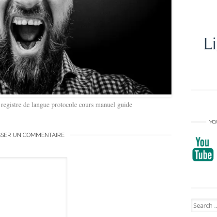
registre de langue protocole cours manuel guide
YO
SSER UN COMMENTAIRE
Search
for: