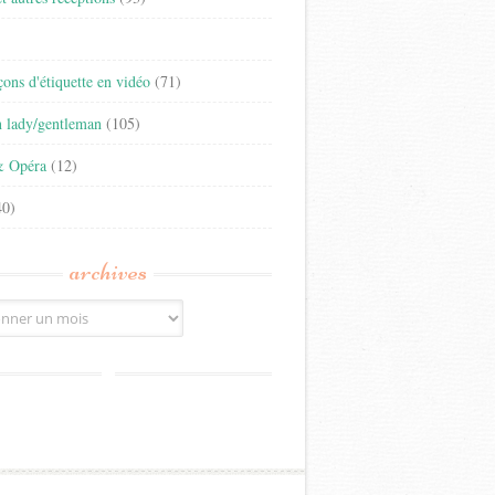
)
eçons d'étiquette en vidéo
(71)
n lady/gentleman
(105)
& Opéra
(12)
0)
archives