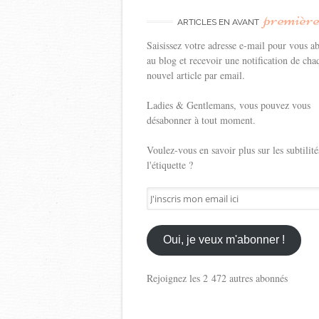
premièr
ARTICLES EN AVANT
Saisissez votre adresse e-mail pour vous a
au blog et recevoir une notification de cha
nouvel article par email.
Ladies & Gentlemans, vous pouvez vous
désabonner à tout moment.
Voulez-vous en savoir plus sur les subtilité
l'étiquette ?
J'inscris
mon
email
ici
Oui, je veux m'abonner !
Rejoignez les 2 472 autres abonnés