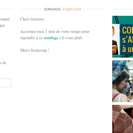
e
express
SONDAGE
bonner
Chers lecteurs,
que
Accordez-moi 2 min de votre temps pour
sondage
répondre à ce
s’il vous plaît.
Merci beaucoup !
s de