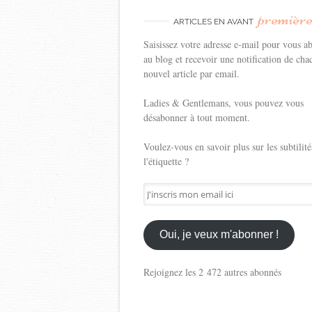
premièr
ARTICLES EN AVANT
Saisissez votre adresse e-mail pour vous a
au blog et recevoir une notification de cha
nouvel article par email.
Ladies & Gentlemans, vous pouvez vous
désabonner à tout moment.
Voulez-vous en savoir plus sur les subtilité
l'étiquette ?
J'inscris
mon
email
ici
Oui, je veux m'abonner !
Rejoignez les 2 472 autres abonnés