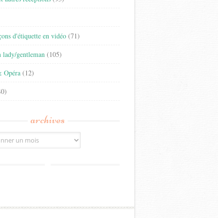
)
eçons d'étiquette en vidéo
(71)
n lady/gentleman
(105)
& Opéra
(12)
0)
archives