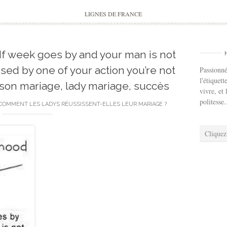
to
content
LIGNES DE FRANCE
f week goes by and your man is not
sed by one of your action you’re not
Passionné
l'étiquett
r son mariage, lady mariage, succès
vivre, et 
politesse.
COMMENT LES LADYS RÉUSSISSENT-ELLES LEUR MARIAGE ?
Cliquez