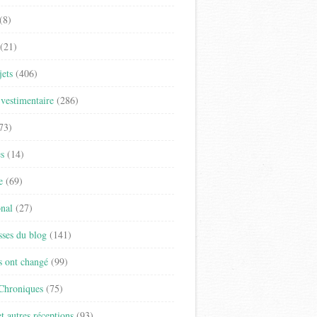
(8)
(21)
jets
(406)
vestimentaire
(286)
73)
es
(14)
e
(69)
onal
(27)
sses du blog
(141)
s ont changé
(99)
 Chroniques
(75)
t autres réceptions
(93)