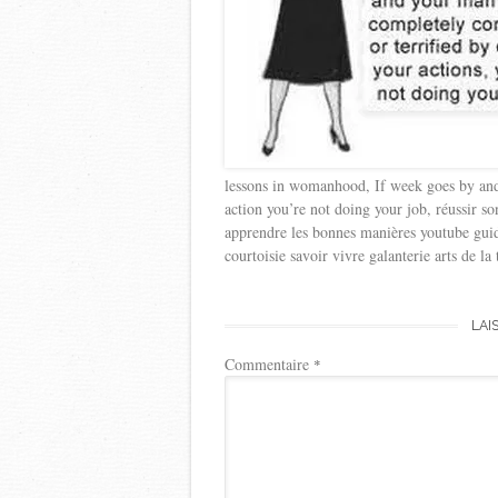
lessons in womanhood, If week goes by and
action you’re not doing your job, réussir s
apprendre les bonnes manières youtube guid
courtoisie savoir vivre galanterie arts de la 
LAI
Commentaire
*