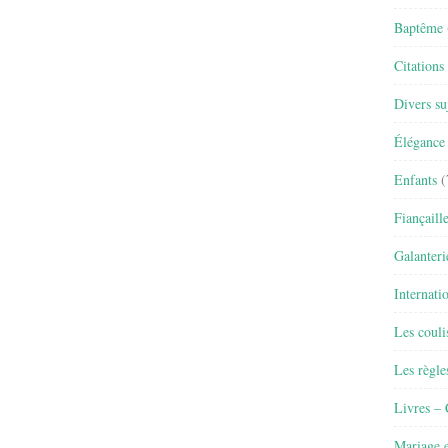
Baptême
Citations
Divers su
Élégance 
Enfants
(
Fiançaill
Galanteri
Internati
Les couli
Les règle
Livres –
Mariage e