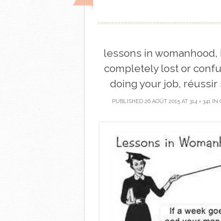
lessons in womanhood, I
completely lost or confu
doing your job, réussi
PUBLISHED
26 AOÛT 2015
AT
314 × 341
IN