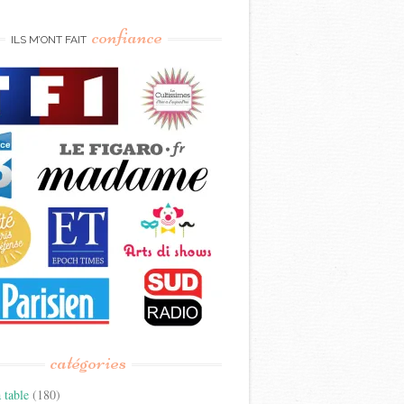
confiance
ILS M’ONT FAIT
catégories
 table
(180)