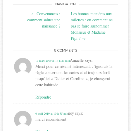
Post
NAVIGATION
←
Convenances :
Les bonnes manières aux
navigation
comment saluer une
toilettes : ou comment ne
naissance ?
pas se faire surnommer
Monsieur et Madame
Pipi ?
→
8 COMMENTS
Amaëlle
says:
19 mars 2019 at 14 h 29 min
Merci pour ce résumé intéressant. J’ignorais la
règle concernant les cartes et ai toujours écrit
jusqu’ici « Didier et Caroline », je changerai
cette habitude.
Répondre
ney
says:
6 avril 2019 at 10 h 55 min
merci énormément