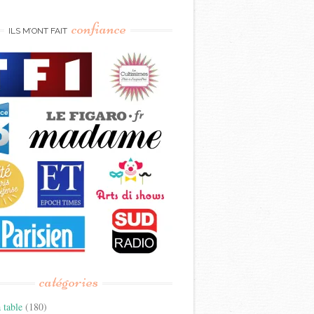
confiance
ILS M’ONT FAIT
catégories
 table
(180)