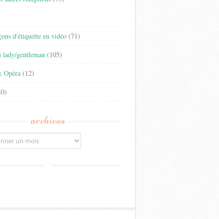
)
eçons d'étiquette en vidéo
(71)
n lady/gentleman
(105)
& Opéra
(12)
0)
archives