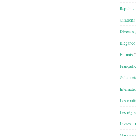
Baptême
Citations
Divers su
Élégance 
Enfants
(
Fiançaill
Galanteri
Internati
Les couli
Les règle
Livres –
Mariage e