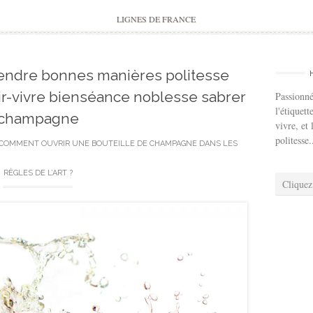
to
content
LIGNES DE FRANCE
ndre bonnes manières politesse
ir-vivre bienséance noblesse sabrer
Passionné
l'étiquett
champagne
vivre, et 
politesse.
COMMENT OUVRIR UNE BOUTEILLE DE CHAMPAGNE DANS LES
RÈGLES DE L’ART ?
Cliquez