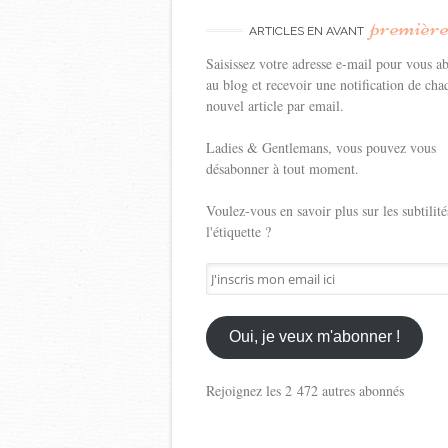
premièr
ARTICLES EN AVANT
Saisissez votre adresse e-mail pour vous a
au blog et recevoir une notification de cha
nouvel article par email.
Ladies & Gentlemans, vous pouvez vous
désabonner à tout moment.
Voulez-vous en savoir plus sur les subtilité
l'étiquette ?
J'inscris
mon
email
ici
Oui, je veux m'abonner !
Rejoignez les 2 472 autres abonnés