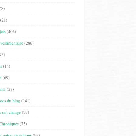
(8)
(21)
jets
(406)
vestimentaire
(286)
73)
es
(14)
e
(69)
onal
(27)
sses du blog
(141)
s ont changé
(99)
 Chroniques
(75)
t autres réceptions
(93)