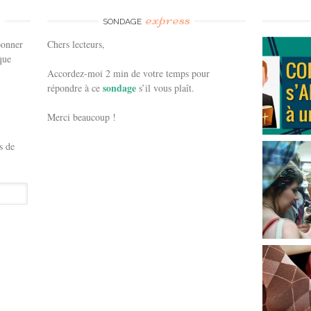
e
express
SONDAGE
bonner
Chers lecteurs,
que
Accordez-moi 2 min de votre temps pour
sondage
répondre à ce
s’il vous plaît.
Merci beaucoup !
s de