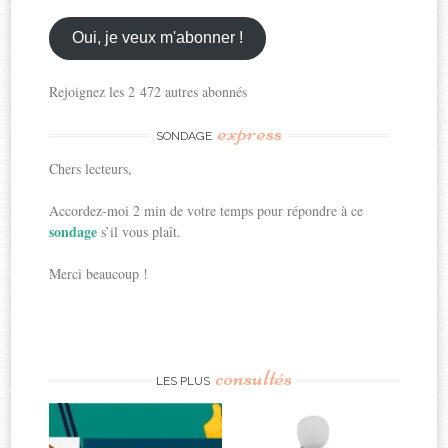
email
ici
Oui, je veux m'abonner !
Rejoignez les 2 472 autres abonnés
express
SONDAGE
Chers lecteurs,
Accordez-moi 2 min de votre temps pour répondre à ce
sondage
s’il vous plaît.
Merci beaucoup !
consultés
LES PLUS