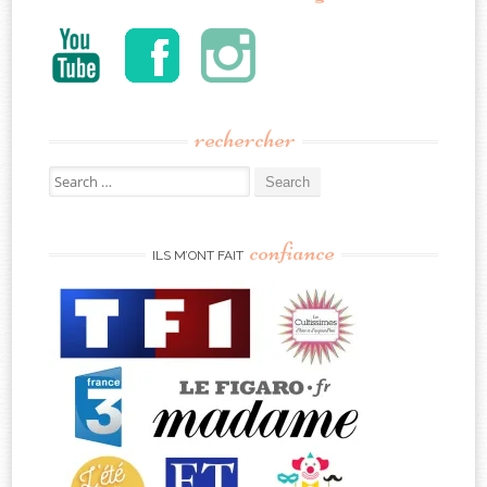
rechercher
Search
for:
confiance
ILS M’ONT FAIT