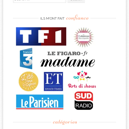
for:
confiance
ILS M’ONT FAIT
catégories