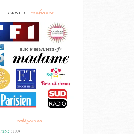
confiance
ILS M’ONT FAIT
catégories
 table
(180)