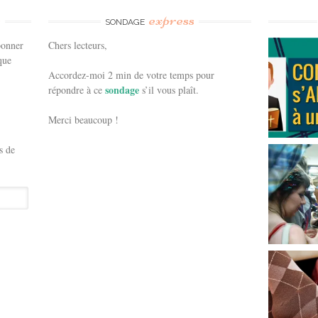
e
express
SONDAGE
bonner
Chers lecteurs,
que
Accordez-moi 2 min de votre temps pour
sondage
répondre à ce
s’il vous plaît.
Merci beaucoup !
s de