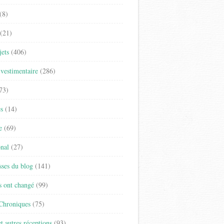
(8)
(21)
jets
(406)
vestimentaire
(286)
73)
es
(14)
e
(69)
onal
(27)
sses du blog
(141)
s ont changé
(99)
 Chroniques
(75)
t autres réceptions
(93)