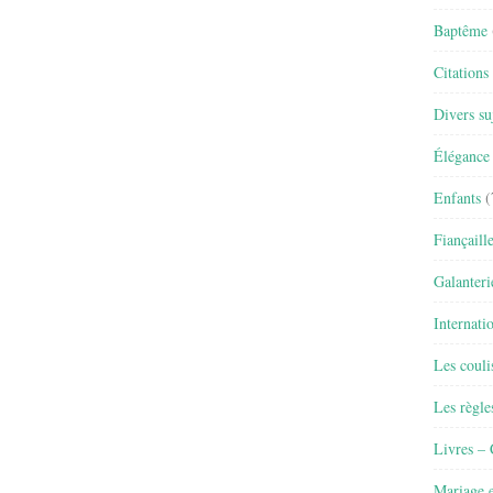
Baptême
Citations
Divers su
Élégance 
Enfants
(
Fiançaill
Galanteri
Internati
Les couli
Les règle
Livres –
Mariage e