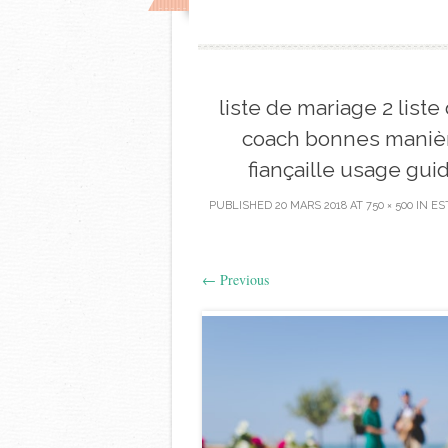
liste de mariage 2 liste
coach bonnes manière
fiançaille usage gu
PUBLISHED
20 MARS 2018
AT
750 × 500
IN
ES
←
Previous