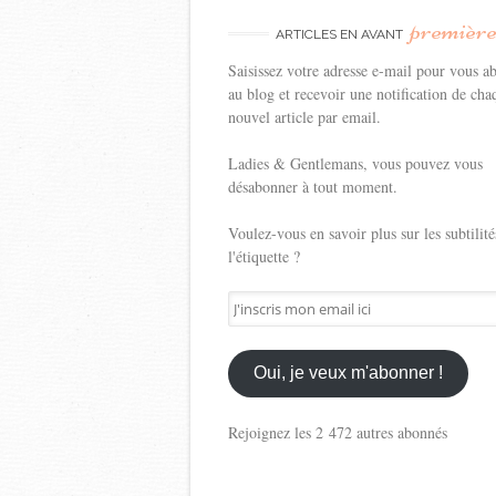
premièr
ARTICLES EN AVANT
Saisissez votre adresse e-mail pour vous a
au blog et recevoir une notification de cha
nouvel article par email.
Ladies & Gentlemans, vous pouvez vous
désabonner à tout moment.
Voulez-vous en savoir plus sur les subtilité
l'étiquette ?
J'inscris
mon
email
ici
Oui, je veux m'abonner !
Rejoignez les 2 472 autres abonnés