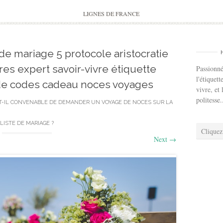
to
content
LIGNES DE FRANCE
 de mariage 5 protocole aristocratie
s expert savoir-vivre étiquette
Passionné
l'étiquett
ide codes cadeau noces voyages
vivre, et 
politesse.
T-IL CONVENABLE DE DEMANDER UN VOYAGE DE NOCES SUR LA
LISTE DE MARIAGE ?
Cliquez
Next
→