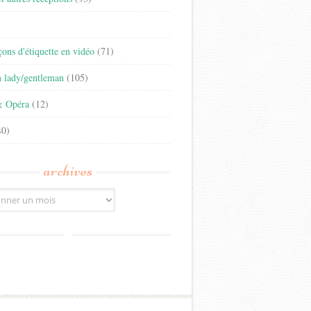
)
eçons d'étiquette en vidéo
(71)
n lady/gentleman
(105)
& Opéra
(12)
0)
archives