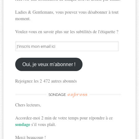
Ladies & Gentlemans, vous pouvez vous désabonner à tout
moment.
Voulez-vous en savoir plus sur les subtilités de l'étiquette ?
J'inscris
mon
email
ici
Oui, je veux m'abonner !
Rejoignez les 2 472 autres abonnés
express
SONDAGE
Chers lecteurs,
Accordez-moi 2 min de votre temps pour répondre à ce
sondage
s’il vous plaît.
Merci beaucoup !