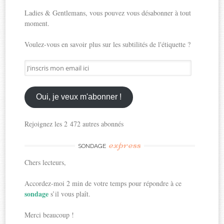
Ladies & Gentlemans, vous pouvez vous désabonner à tout
moment.
Voulez-vous en savoir plus sur les subtilités de l'étiquette ?
J'inscris
mon
email
ici
Oui, je veux m'abonner !
Rejoignez les 2 472 autres abonnés
express
SONDAGE
Chers lecteurs,
Accordez-moi 2 min de votre temps pour répondre à ce
sondage
s’il vous plaît.
Merci beaucoup !