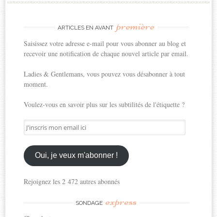
première
ARTICLES EN AVANT
Saisissez votre adresse e-mail pour vous abonner au blog et
recevoir une notification de chaque nouvel article par email.
Ladies & Gentlemans, vous pouvez vous désabonner à tout
moment.
Voulez-vous en savoir plus sur les subtilités de l'étiquette ?
J'inscris
mon
email
ici
Oui, je veux m'abonner !
Rejoignez les 2 472 autres abonnés
express
SONDAGE