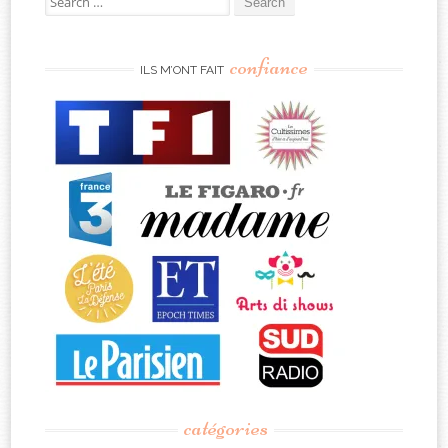
for:
confiance
ILS M’ONT FAIT
catégories