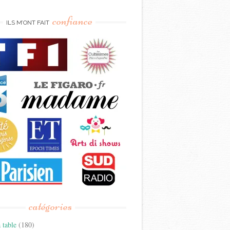
confiance
ILS M’ONT FAIT
catégories
 table
(180)