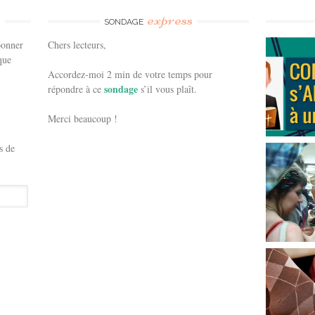
e
express
SONDAGE
bonner
Chers lecteurs,
que
Accordez-moi 2 min de votre temps pour
sondage
répondre à ce
s’il vous plaît.
Merci beaucoup !
s de