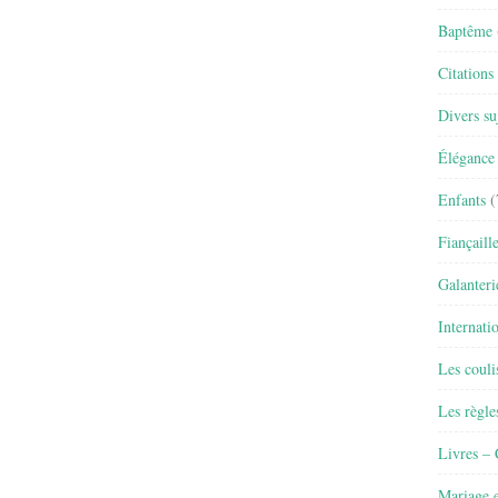
Baptême
Citations
Divers su
Élégance 
Enfants
(
Fiançaill
Galanteri
Internati
Les couli
Les règle
Livres –
Mariage e