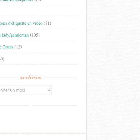
)
eçons d'étiquette en vidéo
(71)
n lady/gentleman
(105)
& Opéra
(12)
0)
archives