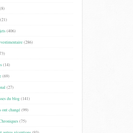
(8)
(21)
jets
(406)
vestimentaire
(286)
73)
es
(14)
e
(69)
onal
(27)
sses du blog
(141)
s ont changé
(99)
 Chroniques
(75)
t autres réceptions
(93)