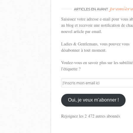
premièr
ARTICLES EN AVANT
Saisissez votre adresse e-mail pour vous a
au blog et recevoir une notification de cha
nouvel article par email.
Ladies & Gentlemans, vous pouvez vous
désabonner à tout moment.
Voulez-vous en savoir plus sur les subtilité
l'étiquette ?
J'inscris
mon
email
ici
Oui, je veux m'abonner !
Rejoignez les 2 472 autres abonnés