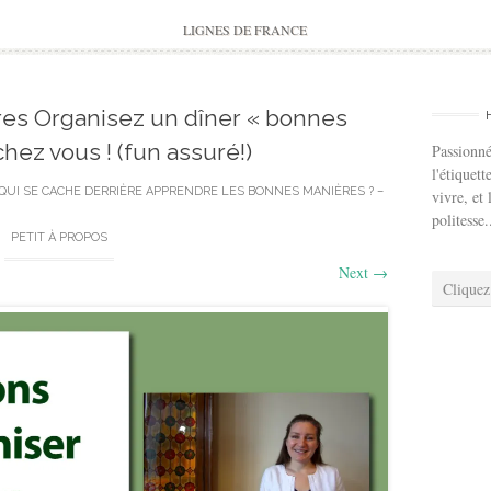
to
content
LIGNES DE FRANCE
es Organisez un dîner « bonnes
hez vous ! (fun assuré!)
Passionné
l'étiquett
QUI SE CACHE DERRIÈRE APPRENDRE LES BONNES MANIÈRES ? –
vivre, et 
politesse.
PETIT À PROPOS
Next
→
Cliquez