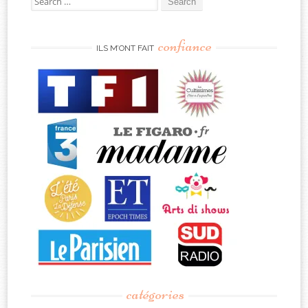
for:
confiance
ILS M’ONT FAIT
catégories