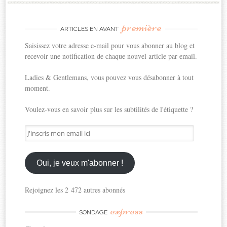
première
ARTICLES EN AVANT
Saisissez votre adresse e-mail pour vous abonner au blog et
recevoir une notification de chaque nouvel article par email.
Ladies & Gentlemans, vous pouvez vous désabonner à tout
moment.
Voulez-vous en savoir plus sur les subtilités de l'étiquette ?
J'inscris
mon
email
ici
Oui, je veux m'abonner !
Rejoignez les 2 472 autres abonnés
express
SONDAGE