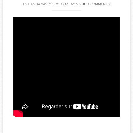
BY
HANNA GAS
//
1 OCTOBRE 2019
//
12 COMMENTS