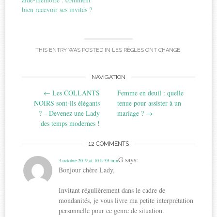
bien recevoir ses invités ?
THIS ENTRY WAS POSTED IN
LES RÈGLES ONT CHANGÉ
.
Post
NAVIGATION
←
Les COLLANTS
Femme en deuil : quelle
navigation
NOIRS sont-ils élégants
tenue pour assister à un
? – Devenez une Lady
mariage ?
→
des temps modernes !
12 COMMENTS
G
says:
3 octobre 2019 at 10 h 39 min
Bonjour chère Lady,
Invitant régulièrement dans le cadre de
mondanités, je vous livre ma petite interprétation
personnelle pour ce genre de situation.